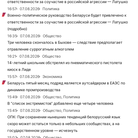
ответственности за соучастие в российской агрессии — Латушко
16:57
07.08.2026
Политика
Военно-политическое руководство Беларуси будет привлечено к
ответственности за соучастие в российской агрессии — Латушко
(подробно)
16:35
07.08.2026
Общество
Три человека скончалось в Быхове — следствие предполагает
отравление суррогатным алкоголем
16:21
07.08.2026
Общество
14-летний школьник обстрелял из пневматического пистолета
киоск в Лиде
15:57
07.08.2026
Экономика
Беларусь пятый месяц подряд является аутсайдером в ЕАЭС по
динамике промпроизводства
15:49
07.08.2026
Общество, Политика
В “список экстремистов“ добавлено еще четыре человека
15:45
07.08.2026
Общество, Политика
ОПК: При сохранении нынешних тенденций белорусский язык
скоро может остаться только в небольших сообществах, а на
государственном уровне — исчезнуть
15:03
07.08.2026
Общество