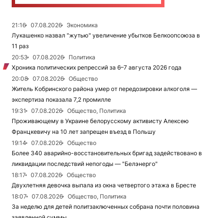
21:16
07.08.2026
Экономика
Лукашенко назвал "жутью" увеличение убытков Белкоопсоюза в
11 раз
20:53
07.08.2026
Политика
Хроника политических репрессий за 6–7 августа 2026 года
20:08
07.08.2026
Общество
Житель Кобринского района умер от передозировки алкоголя —
экспертиза показала 7,2 промилле
19:31
07.08.2026
Общество, Политика
Проживающему в Украине белорусскому активисту Алексею
Францкевичу на 10 лет запрещен въезд в Польшу
19:14
07.08.2026
Общество
Более 340 аварийно-восстановительных бригад задействовано в
ликвидации последствий непогоды — "Белэнерго"
18:17
07.08.2026
Общество
Двухлетняя девочка выпала из окна четвертого этажа в Бресте
18:07
07.08.2026
Общество, Политика
За неделю для детей политзаключенных собрана почти половина
заявленной суммы