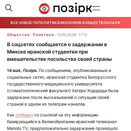
ВСЕ НОВОСТИ
ПОЛИТИКА
ЭКОНОМИКА
ОБЩЕСТВО
АНАЛИТИКА
Общество
Политика
14.05.2026
17:15
В соцсетях сообщается о задержании в
Минске иранской студентки при
вмешательстве посольства своей страны
14 мая,
Позірк.
По сообщениям, опубликованным в
социальных сетях, иранская студентка Белорусского
государственного медицинского университета
(стоматологический факультет) Хатере Ходадади была
задержана после высказываний о ситуации своей
страной в одном из телеграм-каналов.
Как
сообщил
со ссылкой на эту информацию
базирующийся в Великобритании иранский телеканал
Manoto TV, предположительно задержание произошло