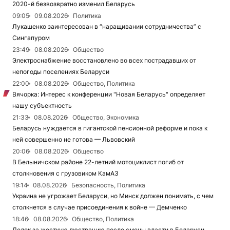
2020-й безвозвратно изменил Беларусь
09:05
09.08.2026
Политика
Лукашенко заинтересован в “наращивании сотрудничества” с
Сингапуром
23:49
08.08.2026
Общество
Электроснабжение восстановлено во всех пострадавших от
непогоды поселениях Беларуси
22:00
08.08.2026
Общество, Политика
Вячорка: Интерес к конференции "Новая Беларусь" определяет
нашу субъектность
21:33
08.08.2026
Общество, Экономика
Беларусь нуждается в гигантской пенсионной реформе и пока к
ней совершенно не готова — Львовский
20:06
08.08.2026
Общество
В Белыничском районе 22-летний мотоциклист погиб от
столкновения с грузовиком КамАЗ
19:14
08.08.2026
Безопасность, Политика
Украина не угрожает Беларуси, но Минск должен понимать, с чем
столкнется в случае присоединения к войне — Демченко
18:46
08.08.2026
Общество, Политика
Дедок за жесткую люстрацию после смены власти в Беларуси,