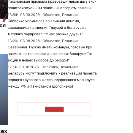
Тихановская призвала правозащитников дать экс-
политзаключенным понятный алгоритм помощи
13:54
08.08.2026
Общество, Политика
Бабарико усомнился во влиянии демсил,
ся
сославшись на мнения "друзей в Беларуси",
Латушко парировал: "У нас разные друзья"
13:20
08.08.2026
Общество, Политика
Северинец: Нужно иметь команды, готовые при
возможности провести в регионах Беларуси "от
акций и новых выборов до реформ"
12:51
08.08.2026
Политика, Экономика
Беларусь могут подключить к реализации проекта
первого грузового железнодорожного маршрута
между РФ и Пакистаном (дополнено)
ЧИТАТЬ
сех