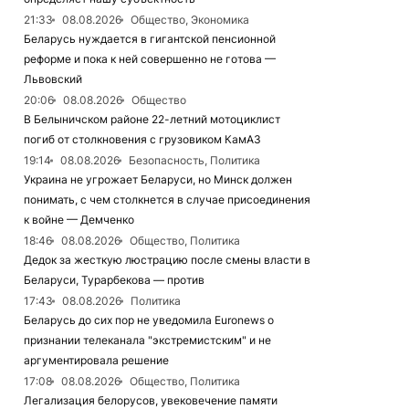
21:33
08.08.2026
Общество, Экономика
Беларусь нуждается в гигантской пенсионной
реформе и пока к ней совершенно не готова —
Львовский
20:06
08.08.2026
Общество
В Белыничском районе 22-летний мотоциклист
погиб от столкновения с грузовиком КамАЗ
19:14
08.08.2026
Безопасность, Политика
Украина не угрожает Беларуси, но Минск должен
понимать, с чем столкнется в случае присоединения
к войне — Демченко
18:46
08.08.2026
Общество, Политика
Дедок за жесткую люстрацию после смены власти в
Беларуси, Турарбекова — против
17:43
08.08.2026
Политика
Беларусь до сих пор не уведомила Euronews о
признании телеканала "экстремистским" и не
аргументировала решение
17:08
08.08.2026
Общество, Политика
Легализация белорусов, увековечение памяти