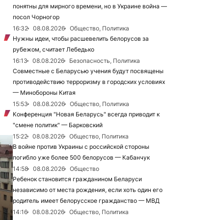
понятны для мирного времени, но в Украине война —
посол Чорногор
16:32
08.08.2026
Общество, Политика
Нужны идеи, чтобы расшевелить белорусов за
рубежом, считает Лебедько
16:13
08.08.2026
Безопасность, Политика
Совместные с Беларусью учения будут посвящены
противодействию терроризму в городских условиях
— Минобороны Китая
15:53
08.08.2026
Общество, Политика
Конференция "Новая Беларусь" всегда приводит к
"смене политик" — Барковский
15:22
08.08.2026
Общество, Политика
В войне против Украины с российской стороны
погибло уже более 500 белорусов — Кабанчук
14:58
08.08.2026
Общество
Ребенок становится гражданином Беларуси
независимо от места рождения, если хоть один его
родитель имеет белорусское гражданство — МВД
14:16
08.08.2026
Общество, Политика