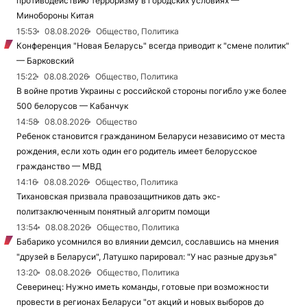
противодействию терроризму в городских условиях —
Минобороны Китая
15:53
08.08.2026
Общество, Политика
Конференция "Новая Беларусь" всегда приводит к "смене политик"
— Барковский
15:22
08.08.2026
Общество, Политика
В войне против Украины с российской стороны погибло уже более
500 белорусов — Кабанчук
14:58
08.08.2026
Общество
Ребенок становится гражданином Беларуси независимо от места
рождения, если хоть один его родитель имеет белорусское
гражданство — МВД
14:16
08.08.2026
Общество, Политика
Тихановская призвала правозащитников дать экс-
политзаключенным понятный алгоритм помощи
13:54
08.08.2026
Общество, Политика
Бабарико усомнился во влиянии демсил, сославшись на мнения
"друзей в Беларуси", Латушко парировал: "У нас разные друзья"
13:20
08.08.2026
Общество, Политика
Северинец: Нужно иметь команды, готовые при возможности
провести в регионах Беларуси "от акций и новых выборов до