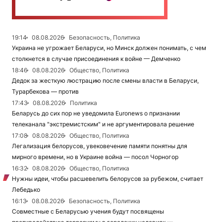
19:14
08.08.2026
Безопасность, Политика
Украина не угрожает Беларуси, но Минск должен понимать, с чем
столкнется в случае присоединения к войне — Демченко
18:46
08.08.2026
Общество, Политика
Дедок за жесткую люстрацию после смены власти в Беларуси,
Турарбекова — против
17:43
08.08.2026
Политика
Беларусь до сих пор не уведомила Euronews о признании
телеканала "экстремистским" и не аргументировала решение
17:08
08.08.2026
Общество, Политика
Легализация белорусов, увековечение памяти понятны для
мирного времени, но в Украине война — посол Чорногор
16:32
08.08.2026
Общество, Политика
Нужны идеи, чтобы расшевелить белорусов за рубежом, считает
Лебедько
16:13
08.08.2026
Безопасность, Политика
Совместные с Беларусью учения будут посвящены