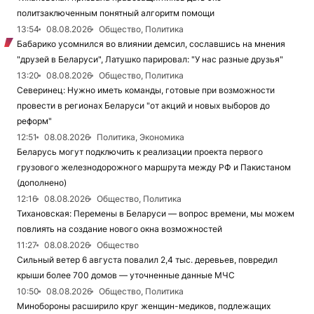
политзаключенным понятный алгоритм помощи
13:54
08.08.2026
Общество, Политика
Бабарико усомнился во влиянии демсил, сославшись на мнения
"друзей в Беларуси", Латушко парировал: "У нас разные друзья"
13:20
08.08.2026
Общество, Политика
Северинец: Нужно иметь команды, готовые при возможности
провести в регионах Беларуси "от акций и новых выборов до
реформ"
12:51
08.08.2026
Политика, Экономика
Беларусь могут подключить к реализации проекта первого
грузового железнодорожного маршрута между РФ и Пакистаном
(дополнено)
12:16
08.08.2026
Общество, Политика
Тихановская: Перемены в Беларуси — вопрос времени, мы можем
повлиять на создание нового окна возможностей
11:27
08.08.2026
Общество
Сильный ветер 6 августа повалил 2,4 тыс. деревьев, повредил
крыши более 700 домов — уточненные данные МЧС
10:50
08.08.2026
Общество, Политика
Минобороны расширило круг женщин-медиков, подлежащих