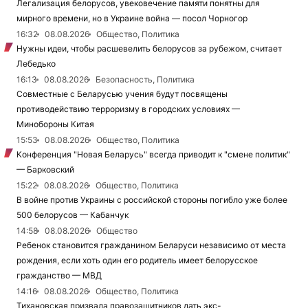
Легализация белорусов, увековечение памяти понятны для
мирного времени, но в Украине война — посол Чорногор
16:32
08.08.2026
Общество, Политика
Нужны идеи, чтобы расшевелить белорусов за рубежом, считает
Лебедько
16:13
08.08.2026
Безопасность, Политика
Совместные с Беларусью учения будут посвящены
противодействию терроризму в городских условиях —
Минобороны Китая
15:53
08.08.2026
Общество, Политика
Конференция "Новая Беларусь" всегда приводит к "смене политик"
— Барковский
15:22
08.08.2026
Общество, Политика
В войне против Украины с российской стороны погибло уже более
500 белорусов — Кабанчук
14:58
08.08.2026
Общество
Ребенок становится гражданином Беларуси независимо от места
рождения, если хоть один его родитель имеет белорусское
гражданство — МВД
14:16
08.08.2026
Общество, Политика
Тихановская призвала правозащитников дать экс-