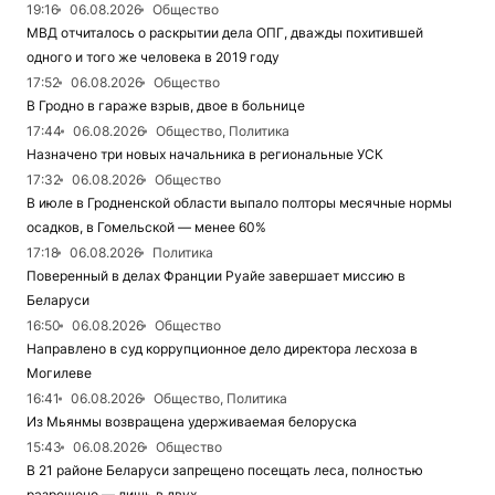
19:16
06.08.2026
Общество
МВД отчиталось о раскрытии дела ОПГ, дважды похитившей
одного и того же человека в 2019 году
17:52
06.08.2026
Общество
В Гродно в гараже взрыв, двое в больнице
17:44
06.08.2026
Общество, Политика
Назначено три новых начальника в региональные УСК
17:32
06.08.2026
Общество
В июле в Гродненской области выпало полторы месячные нормы
осадков, в Гомельской — менее 60%
17:18
06.08.2026
Политика
Поверенный в делах Франции Руайе завершает миссию в
Беларуси
16:50
06.08.2026
Общество
Направлено в суд коррупционное дело директора лесхоза в
Могилеве
16:41
06.08.2026
Общество, Политика
Из Мьянмы возвращена удерживаемая белоруска
15:43
06.08.2026
Общество
В 21 районе Беларуси запрещено посещать леса, полностью
разрешено — лишь в двух