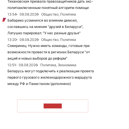
Тихановская призвала правозащитников дать экс-
политзаключенным понятный алгоритм помощи
13:54
08.08.2026
Общество, Политика
Бабарико усомнился во влиянии демсил,
сославшись на мнения "друзей в Беларуси",
Латушко парировал: "У нас разные друзья"
13:20
08.08.2026
Общество, Политика
Северинец: Нужно иметь команды, готовые при
возможности провести в регионах Беларуси "от
акций и новых выборов до реформ"
12:51
08.08.2026
Политика, Экономика
Беларусь могут подключить к реализации проекта
первого грузового железнодорожного маршрута
между РФ и Пакистаном (дополнено)
ЧИТАТЬ