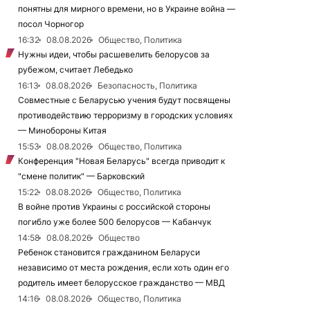
понятны для мирного времени, но в Украине война —
посол Чорногор
16:32
08.08.2026
Общество, Политика
Нужны идеи, чтобы расшевелить белорусов за
рубежом, считает Лебедько
16:13
08.08.2026
Безопасность, Политика
Совместные с Беларусью учения будут посвящены
противодействию терроризму в городских условиях
— Минобороны Китая
15:53
08.08.2026
Общество, Политика
Конференция "Новая Беларусь" всегда приводит к
"смене политик" — Барковский
15:22
08.08.2026
Общество, Политика
В войне против Украины с российской стороны
погибло уже более 500 белорусов — Кабанчук
14:58
08.08.2026
Общество
Ребенок становится гражданином Беларуси
независимо от места рождения, если хоть один его
родитель имеет белорусское гражданство — МВД
14:16
08.08.2026
Общество, Политика