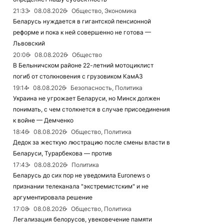
21:33
08.08.2026
Общество, Экономика
Беларусь нуждается в гигантской пенсионной
реформе и пока к ней совершенно не готова —
Львовский
20:06
08.08.2026
Общество
В Белыничском районе 22-летний мотоциклист
погиб от столкновения с грузовиком КамАЗ
19:14
08.08.2026
Безопасность, Политика
Украина не угрожает Беларуси, но Минск должен
понимать, с чем столкнется в случае присоединения
к войне — Демченко
18:46
08.08.2026
Общество, Политика
Дедок за жесткую люстрацию после смены власти в
Беларуси, Турарбекова — против
17:43
08.08.2026
Политика
Беларусь до сих пор не уведомила Euronews о
признании телеканала "экстремистским" и не
аргументировала решение
17:08
08.08.2026
Общество, Политика
Легализация белорусов, увековечение памяти