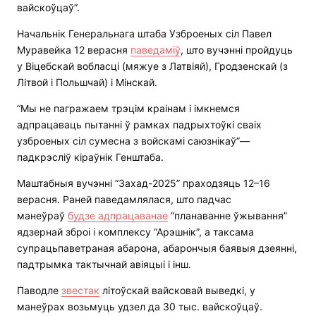
вайскоўцаў”.
Начальнік Генеральнага штаба Узброеных сіл Павел
Муравейка 12 верасня
паведаміў
, што вучэнні пройдуць
у Віцебскай вобласці (мяжуе з Латвіяй), Гродзенскай (з
Літвой і Польшчай) і Мінскай.
“Мы не пагражаем трэцім краінам і імкнемся
адпрацаваць пытанні ў рамках падрыхтоўкі сваіх
узброеных сіл сумесна з войскамі саюзнікаў”—
падкрэсліў кіраўнік Генштаба.
Маштабныя вучэнні “Захад-2025” праходзяць 12–16
верасня. Раней паведамлялася, што падчас
манеўраў
будзе адпрацаванае
“планаванне ўжывання”
ядзернай зброі і комплексу “Арэшнік”, а таксама
супрацьпаветраная абарона, абарончыя баявыя дзеянні,
падтрымка тактычнай авіяцыі і інш.
Паводле
звестак
літоўскай вайсковай выведкі, у
манеўрах возьмуць удзел да 30 тыс. вайскоўцаў.