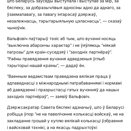
што Беларусь заўсёды выступала і выступае за мір, за
бяспеку, за добразычлівыя адносіны адно да аднаго, за
ўзаемапавагу, за павагу інтарэсаў дзяржаў,
незалежнасць, тэрытарыяльную цэласнасць”, — сказаў
чыноўнік.
Вальфовіч паўтарыў тэзіс аб тым, што вучэнні носяць
“выключна абарончы характар” і не ўяўляюць “ніякай
пагрозы” для краін-суседзяў і “заходніх партнёраў”.
“Раёны правядзення вучэння адведзеныя ўглыб
тэрыторыі нашай краіны”, — дадаў ён.
“Ваенным ведамствам праведзена вялікая праца ў
адпаведнасці з міжнароднымі патрабаваннямі і нормамі
аб давядзенні і празрыстасці гэтых вучэнняў да нашых
заходніх партнёраў”, — заявіў Вальфовіч.
Дзяржсакратар Савета бяспекі адзначыў, што ў Беларусі
робіцца ўпор “не на павелічэнне колькасці войскаў, не на
закладанне грошай у куплю вялікай колькасці ўзбраення
і вайсковай тэхнікі, а на якасць падрыхтоўкі