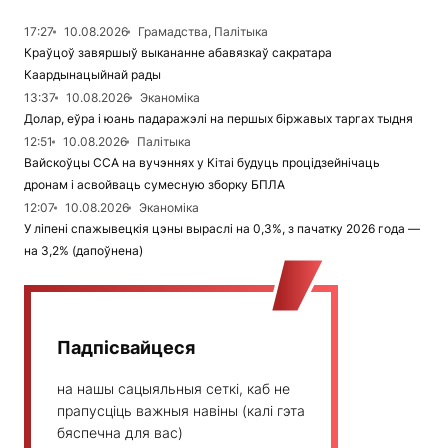
17:27
10.08.2026
Грамадства, Палітыка
Краўцоў завяршыў выкананне абавязкаў сакратара
Каардынацыйнай рады
13:37
10.08.2026
Эканоміка
Долар, еўра і юань падаражэлі на першых біржавых таргах тыдня
12:51
10.08.2026
Палітыка
Вайскоўцы ССА на вучэннях у Кітаі будуць процідзейнічаць
дронам і асвойваць сумесную зборку БПЛА
12:07
10.08.2026
Эканоміка
У ліпені спажывецкія цэны выраслі на 0,3%, з пачатку 2026 года —
на 3,2% (дапоўнена)
Падпісвайцеся
на нашы сацыяльныя сеткі, каб не
прапусціць важныя навіны (калі гэта
бяспечна для вас)