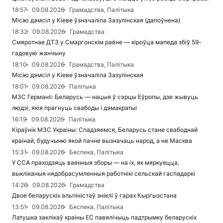
18:57
09.08.2026
Грамадства, Палітыка
Місію дэмсіл у Кіеве ўзначаліла Зазулінская (дапоўнена)
18:32
09.08.2026
Грамадства
Смяротнае ДТЗ у Смаргонскім раёне — кіроўца мапеда збіў 59-
гадовую жанчыну
18:10
09.08.2026
Грамадства, Палітыка
Місію дэмсіл у Кіеве ўзначаліла Зазулінская
18:01
09.08.2026
Палітыка
МЗС Германіі: Беларусь — нацыя ў сэрцы Еўропы, дзе жывуць
людзі, якія прагнуць свабоды і дэмакратыі
16:19
09.08.2026
Палітыка
Кіраўнік МЗС Украіны: Спадзяемся, Беларусь стане свабоднай
краінай, будучыню якой пачне вызначаць народ, а не Масква
15:31
09.08.2026
Бяспека, Палітыка
У ССА праходзяць ваенныя зборы — на іх, як мяркуецца,
выкліканыя нядобрасумленныя работнікі сельскай гаспадаркі
14:26
09.08.2026
Грамадства
Двое беларускіх альпіністаў зніклі ў гарах Кыргызстана
13:51
09.08.2026
Бяспека, Палітыка
Латушка заклікаў краіны ЕС павялічыць падтрымку беларускіх