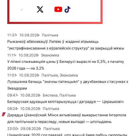
11:37
10.08.2026
Палітыка
Рыжанкоў абвінаваціў Латвію ў жаданні атрымаць
"экстрафінансаванне з еўрапейскіх структур" за закрыццё мяжы
11:11
10.08.2026
Эканоміка
У ліпені спажывецкія цэны ў Беларусі выраслі на 0,3%, з пачатку
2026 года — на 3,2%
11:01
10.08.2026
Палітыка, Эканоміка
Лукашэнка бачыць "значны патэнцыял" у двухбаковых стасунках з
Эквадорам
09:47
10.08.2026
Бяспека, Палітыка
Беларуская адукацыя мілітарызуецца і дэградуе — Церашковіч
08:24
10.08.2026
Палітыка
Дарадца Ціханоўскай: Мінск актывізаваў выкарыстанне Інтэрпола
для палітычнага пераследу, новыя выпадкі — штотыдзень
23:00
09.08.2026
Палітыка
Ціханоўская: 2020 год паказаў, што жыццё ўмее рабіць сюрпрызы