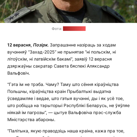
Фота:
Мінабароны
12 верасня,
Позірк
.
Запрашэнне назіраць за ходам
вучэнняў “Захад-2025” не прынятае “ні польскім, ні
літоўскім, ні латвійскім бакамі”, заявіў 12 верасня
дзяржаўны сакратар Савета бяспекі Аляксандр
Вальфовіч.
“Гэта ім не трэба. Чаму? Таму што сёння кіраўніцтва
Польшчы, кіраўніцтва краін Прыбалтыкі выдатна
ўсведамляе і ведае, што гэтыя вучэнні, ды і як усё тое,
што робіцца на тэрыторыі Рэспублікі Беларусь, не ўяўляе
ніякай ім пагрозы”, — цытуе Вальфовіча прэс-служба
Міністэрства абароны.
“Палітыка, якую праводзіць наша краіна, кажа пра тое,