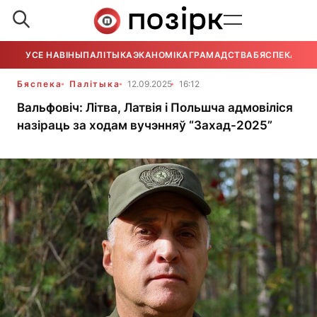
УСЕ НАВІНЫ
ПАЛІТЫКА
ЭКАНОМІКА
ГРАМАДСТВА
БЯСПЕКА
УСЕ
Бяспека
Палітыка
12.09.2025
16:12
Вальфовіч: Літва, Латвія і Польшча адмовіліся
назіраць за ходам вучэнняў “Захад-2025”