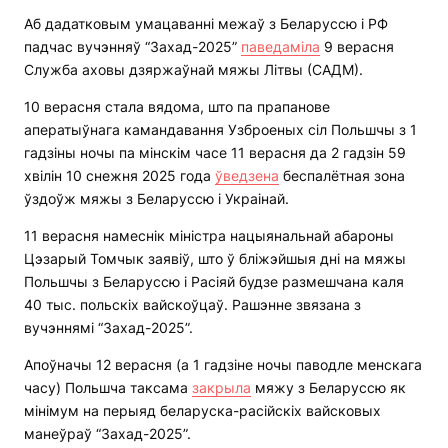
Аб дадатковым умацаванні межаў з Беларуссю і РФ
падчас вучэнняў “Захад-2025”
паведаміла
9 верасня
Служба аховы дзяржаўнай мяжы Літвы (САДМ).
10 верасня стала вядома, што па прапанове
аператыўнага камандавання Узброеных сіл Польшчы з 1
гадзіны ночы па мінскім часе 11 верасня да 2 гадзін 59
хвілін 10 снежня 2025 года
ўведзена
беспалётная зона
ўздоўж мяжы з Беларуссю і Украінай.
11 верасня намеснік міністра нацыянальнай абароны
Цэзарый Томчык заявіў, што ў бліжэйшыя дні на мяжы
Польшчы з Беларуссю і Расіяй будзе размешчана каля
40 тыс. польскіх вайскоўцаў. Рашэнне звязана з
вучэннямі “Захад-2025”.
Апоўначы 12 верасня (а 1 гадзіне ночы паводле менскага
часу) Польшча таксама
закрыла
мяжу з Беларуссю як
мінімум на перыяд беларуска-расійскіх вайсковых
манеўраў “Захад-2025”.