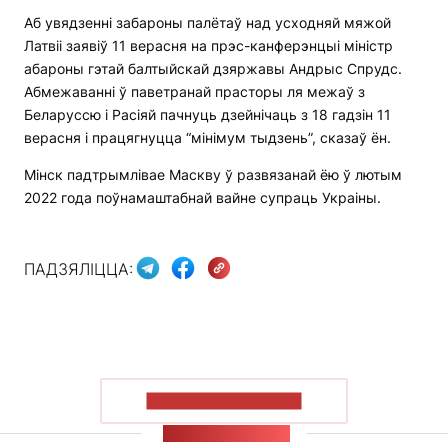
Аб увядзенні забароны палётаў над усходняй мяжой
Латвіі заявіў 11 верасня на прэс-канферэнцыі міністр
абароны гэтай балтыйскай дзяржавы Андрыс Спрудс.
Абмежаванні ў паветранай прасторы ля межаў з
Беларуссю і Расіяй пачнуць дзейнічаць з 18 гадзін 11
верасня і працягнуцца “мінімум тыдзень”, сказаў ён.
Мінск падтрымлівае Маскву ў развязанай ёю ў лютым
2022 года поўнамаштабнай вайне супраць Украіны.
ПАДЗЯЛІЦЦА:
ПАКАЗАЦЬ БОЛЬШ
СТУЖКА НАВІН