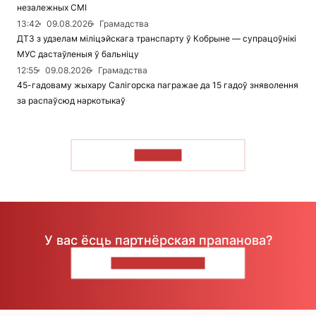
незалежных СМІ
13:42
09.08.2026
Грамадства
ДТЗ з удзелам міліцэйскага транспарту ў Кобрыне — супрацоўнікі
МУС дастаўленыя ў бальніцу
12:55
09.08.2026
Грамадства
45-гадоваму жыхару Салігорска пагражае да 15 гадоў зняволення
за распаўсюд наркотыкаў
ЧЫТАЦЬ
У вас ёсць партнёрская прапанова?
НАПІШЫЦЕ НАМ