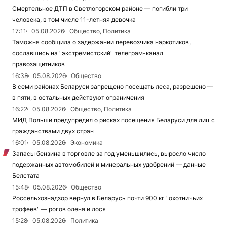
Смертельное ДТП в Светлогорском районе — погибли три
человека, в том числе 11-летняя девочка
17:11
05.08.2026
Общество, Политика
Таможня сообщила о задержании перевозчика наркотиков,
сославшись на "экстремистский" телеграм-канал
правозащитников
16:38
05.08.2026
Общество
В семи районах Беларуси запрещено посещать леса, разрешено —
в пяти, в остальных действуют ограничения
16:22
05.08.2026
Общество, Политика
МИД Польши предупредил о рисках посещения Беларуси для лиц с
гражданствами двух стран
16:01
05.08.2026
Экономика
Запасы бензина в торговле за год уменьшились, выросло число
подержанных автомобилей и минеральных удобрений — данные
Белстата
15:48
05.08.2026
Общество
Россельхознадзор вернул в Беларусь почти 900 кг "охотничьих
трофеев" — рогов оленя и лося
15:28
05.08.2026
Политика