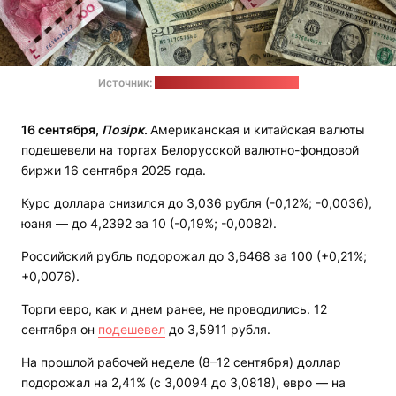
Источник:
Eric Prouzet / unsplash.com
16 сентября,
Позірк
.
Американская и китайская валюты
подешевели на торгах Белорусской валютно-фондовой
биржи 16 сентября 2025 года.
Курс доллара снизился до 3,036 рубля (-0,12%; -0,0036),
юаня — до 4,2392 за 10 (-0,19%; -0,0082).
Российский рубль подорожал до 3,6468 за 100 (+0,21%;
+0,0076).
Торги евро, как и днем ранее, не проводились. 12
сентября он
подешевел
до 3,5911 рубля.
На прошлой рабочей неделе (8–12 сентября) доллар
подорожал на 2,41% (с 3,0094 до 3,0818), евро — на