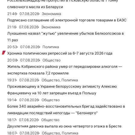
Россельхознадзор не пропустил в Псковскую область 1 тонну
сливочного масла из Беларуси
21:46
07.08.2026
Экономика
Подписано соглашение об электронной торговле товарами в ЕАЭС
21:16
07.08.2026
Экономика
Лукашенко назвал "жутью" увеличение убытков Белкоопсоюза в
11 раз
20:53
07.08.2026
Политика
Хроника политических репрессий за 6–7 августа 2026 года
20:08
07.08.2026
Общество
Житель Кобринского района умер от передозировки алкоголя —
экспертиза показала 7,2 промилле
19:31
07.08.2026
Общество, Политика
Проживающему в Украине белорусскому активисту Алексею
Францкевичу на 10 лет запрещен въезд в Польшу
19:14
07.08.2026
Общество
Более 340 аварийно-восстановительных бригад задействовано в
ликвидации последствий непогоды — "Белэнерго"
18:17
07.08.2026
Общество
Двухлетняя девочка выпала из окна четвертого этажа в Бресте
18:07
07.08.2026
Общество, Политика