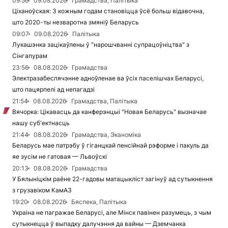
09:56
09.08.2026
Грамадства, Палітыка
Ціханоўская: З кожным годам становіцца ўсё больш відавочна,
што 2020-ты незваротна змяніў Беларусь
09:07
09.08.2026
Палітыка
Лукашэнка зацікаўлены ў "нарошчванні супрацоўніцтва" з
Сінгапурам
23:56
08.08.2026
Грамадства
Электразабеспячэнне адноўленае ва ўсіх паселішчах Беларусі,
што пацярпелі ад непагадзі
21:54
08.08.2026
Грамадства, Палітыка
Вячорка: Цікавасць да канферэнцыі "Новая Беларусь" вызначае
нашу суб'ектнасць
21:44
08.08.2026
Грамадства, Эканоміка
Беларусь мае патрэбу ў гіганцкай пенсійнай рэформе і пакуль да
яе зусім не гатовая — Львоўскі
20:13
08.08.2026
Грамадства
У Бялыніцкім раёне 22-гадовы матацыкліст загінуў ад сутыкнення
з грузавіком КамАЗ
19:20
08.08.2026
Бяспека, Палітыка
Украіна не пагражае Беларусі, але Мінск павінен разумець, з чым
сутыкнецца ў выпадку далучэння да вайны — Дземчанка