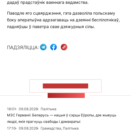
дадаў прадстаўнік ваеннага ведамства.
Паводле яго сцвярджэння, гэта дазволіла польскаму
боку аператыўна адрэагаваць на дзеянні беспілотнікаў,
падняўшы ў паветра свае дзяжурныя сілы.
ПАДЗЯЛІЦЦА:
ПАКАЗАЦЬ БОЛЬШ
СТУЖКА НАВІН
18:01
09.08.2026
Палітыка
МЗС Германіі: Беларусь — нацыя ў сэрцы Еўропы, дзе жывуць
людзі, якія прагнуць свабоды і дэмакратыі
17:10
09.08.2026
Грамадства, Палітыка