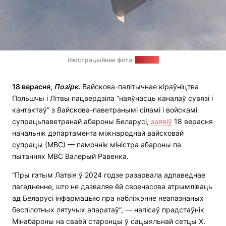
Ілюстрацыйнае фота:
mil.in.ua
18 верасня,
Позірк
.
Вайскова-палітычнае кіраўніцтва
Польшчы і Літвы пацвердзіла “наяўнасць каналаў сувязі і
кантактаў” з Вайскова-паветранымі сіламі і войскамі
супрацьпаветранай абароны Беларусі,
заявіў
18 верасня
начальнік дэпартамента міжнароднай вайсковай
супрацы (МВС) — памочнік міністра абароны па
пытаннях МВС Валерый Равенка.
“Пры гэтым Латвія ў 2024 годзе разарвала адпаведнае
пагадненне, што не дазваляе ёй своечасова атрымліваць
ад Беларусі інфармацыю пра набліжэнне неапазнаных
беспілотных лятучых апаратаў”, — напісаў прадстаўнік
Мінабароны на сваёй старонцы ў сацыяльнай сетцы Х.