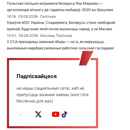
Польская паліцыя затрымала беларуса Яна Маркава —
арганізатара мітынгу да гадавіны выбараў-2020 ва Уроцлаве
16:19
09.08.2026
Палітыка
Кіраўнік МЗС Украіны: Спадзяемся, Беларусь стане свабоднай
краінай, будучыню якой пачне вызначаць народ, а не Масква
15:31
09.08.2026
Бяспека, Палітыка
У ССА праходзяць ваенныя зборы — на іх, як мяркуецца,
выкліканыя нядобрасумленныя работнікі сельскай гаспадаркі
Падпісвайцеся
на нашы сацыяльныя сеткі, каб не
прапусціць важныя навіны (калі гэта
бяспечна для вас)