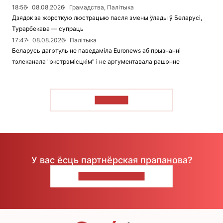
18:56
08.08.2026
Грамадства, Палітыка
Дзядок за жорсткую люстрацыю пасля змены ўлады ў Беларусі,
Турарбекава — супраць
17:47
08.08.2026
Палітыка
Беларусь дагэтуль не паведаміла Euronews аб прызнанні
тэлеканала "экстрэмісцкім" і не аргументавала рашэнне
ЧЫТАЦЬ
У вас ёсць партнёрская прапанова?
НАПІШЫЦЕ НАМ