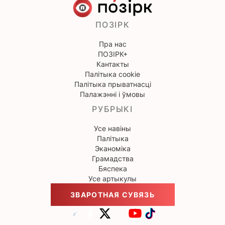
ПОЗІРК
Пра нас
ПОЗІРК+
Кантакты
Палітыка cookie
Палітыка прыватнасці
Палажэнні і ўмовы
РУБРЫКІ
Усе навіны
Палітыка
Эканоміка
Грамадства
Бяспека
Усе артыкулы
ЗВАРОТНАЯ СУВЯЗЬ