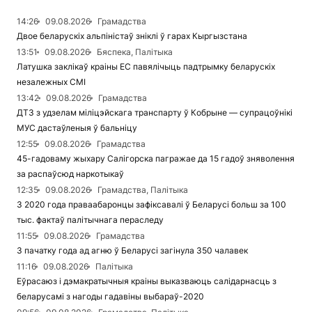
14:26
09.08.2026
Грамадства
Двое беларускіх альпіністаў зніклі ў гарах Кыргызстана
13:51
09.08.2026
Бяспека, Палітыка
Латушка заклікаў краіны ЕС павялічыць падтрымку беларускіх
незалежных СМІ
13:42
09.08.2026
Грамадства
ДТЗ з удзелам міліцэйскага транспарту ў Кобрыне — супрацоўнікі
МУС дастаўленыя ў бальніцу
12:55
09.08.2026
Грамадства
45-гадоваму жыхару Салігорска пагражае да 15 гадоў зняволення
за распаўсюд наркотыкаў
12:35
09.08.2026
Грамадства, Палітыка
З 2020 года праваабаронцы зафіксавалі ў Беларусі больш за 100
тыс. фактаў палітычнага пераследу
11:55
09.08.2026
Грамадства
З пачатку года ад агню ў Беларусі загінула 350 чалавек
11:16
09.08.2026
Палітыка
Еўрасаюз і дэмакратычныя краіны выказваюць салідарнасць з
беларусамі з нагоды гадавіны выбараў-2020