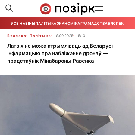
УСЕ НАВІНЫ
ПАЛІТЫКА
ЭКАНОМІКА
ГРАМАДСТВА
БЯСПЕКА
УСЕ
Бяспека
Палітыка
18.09.2025
15:10
Латвія не можа атрымліваць ад Беларусі
інфармацыю пра набліжэнне дронаў —
прадстаўнік Мінабароны Равенка