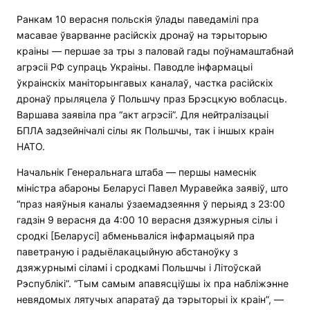
Ранкам 10 верасня польскія ўлады паведамілі пра
масавае ўварванне расійскіх дронаў на тэрыторыю
краіны — першае за тры з паловай гады поўнамаштабнай
агрэсіі РФ супраць Украіны. Паводле інфармацыі
ўкраінскіх маніторынгавых каналаў, частка расійскіх
дронаў прыляцела ў Польшчу праз Брэсцкую вобласць.
Варшава заявіла пра “акт агрэсіі”. Для нейтралізацыі
БПЛА задзейнічалі сілы як Польшчы, так і іншых краін
НАТО.
Начальнік Генеральнага штаба — першы намеснік
міністра абароны Беларусі Павел Муравейка заявіў, што
“праз наяўныя каналы ўзаемадзеяння ў перыяд з 23:00
гадзін 9 верасня да 4:00 10 верасня дзяжурныя сілы і
сродкі [Беларусі] абменьваліся інфармацыяй пра
паветраную і радыёлакацыйную абстаноўку з
дзяжурнымі сіламі і сродкамі Польшчы і Літоўскай
Рэспублікі”. “Тым самым апавясціўшы іх пра набліжэнне
невядомых лятучых апаратаў да тэрыторыі іх краін”, —