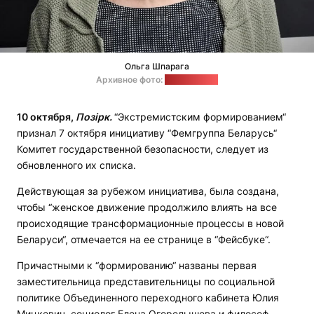
Ольга Шпарага
Архивное фото:
"Еврорадио"
10 октября,
Позірк.
“Экстремистским формированием“
признал 7 октября инициативу “Фемгруппа Беларусь“
Комитет государственной безопасности, следует из
обновленного их списка.
Действующая за рубежом инициатива, была создана,
чтобы “женское движение продолжило влиять на все
происходящие трансформационные процессы в новой
Беларуси“, отмечается на ее странице в “Фейсбуке“.
Причастными к “формированию“ названы первая
заместительница представительницы по социальной
политике Объединенного переходного кабинета Юлия
Мицкевич, социолог Елена Огорелышева и философ