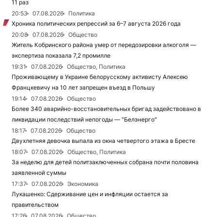
11 раз
20:53
07.08.2026
Политика
Хроника политических репрессий за 6–7 августа 2026 года
20:08
07.08.2026
Общество
Житель Кобринского района умер от передозировки алкоголя —
экспертиза показала 7,2 промилле
19:31
07.08.2026
Общество, Политика
Проживающему в Украине белорусскому активисту Алексею
Францкевичу на 10 лет запрещен въезд в Польшу
19:14
07.08.2026
Общество
Более 340 аварийно-восстановительных бригад задействовано в
ликвидации последствий непогоды — "Белэнерго"
18:17
07.08.2026
Общество
Двухлетняя девочка выпала из окна четвертого этажа в Бресте
18:07
07.08.2026
Общество, Политика
За неделю для детей политзаключенных собрана почти половина
заявленной суммы
17:37
07.08.2026
Экономика
Лукашенко: Сдерживание цен и инфляции остается за
правительством
17:26
07.08.2026
Общество