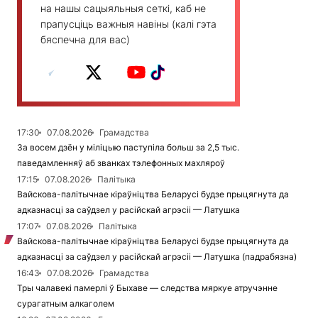
на нашы сацыяльныя сеткі, каб не
прапусціць важныя навіны (калі гэта
бяспечна для вас)
17:30
07.08.2026
Грамадства
За восем дзён у міліцыю паступіла больш за 2,5 тыс.
паведамленняў аб званках тэлефонных махляроў
17:15
07.08.2026
Палітыка
Вайскова-палітычнае кіраўніцтва Беларусі будзе прыцягнута да
адказнасці за саўдзел у расійскай агрэсіі — Латушка
17:07
07.08.2026
Палітыка
Вайскова-палітычнае кіраўніцтва Беларусі будзе прыцягнута да
адказнасці за саўдзел у расійскай агрэсіі — Латушка (падрабязна)
16:43
07.08.2026
Грамадства
Тры чалавекі памерлі ў Быхаве — следства мяркуе атручэнне
сурагатным алкаголем