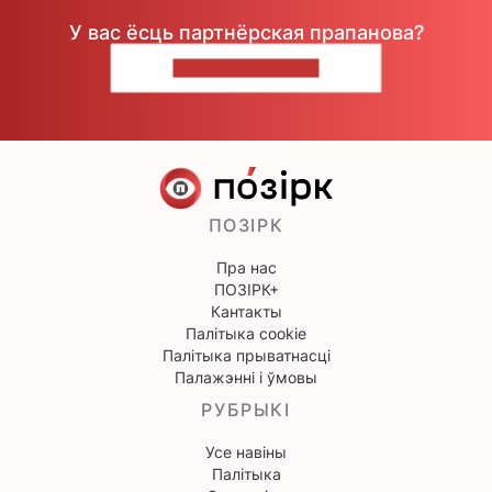
У вас ёсць партнёрская прапанова?
НАПІШЫЦЕ НАМ
ПОЗІРК
Пра нас
ПОЗІРК+
Кантакты
Палітыка cookie
Палітыка прыватнасці
Палажэнні і ўмовы
РУБРЫКІ
Усе навіны
Палітыка