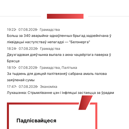
СТУЖКА НАВІН
19:22
07.08.2026
Грамадства
Больш за 340 аварыйна-аднаўленчых брыгад задзейнічана ў
ліквідацыі наступстваў непагадзі — "Белэнерга"
18:24
07.08.2026
Грамадства
Двухгадовая дзяўчынка выпала з акна чацвёртага паверха ў
Брэсце
18:10
07.08.2026
Грамадства, Палітыка
За тыдзень для дзяцей палітвязняў сабрана амаль палова
заяўленай сумы
17:47
07.08.2026
Эканоміка
Лукашэнка: Стрымліванне цэн і інфляцыі застаецца за ўрадам
Падпісвайцеся