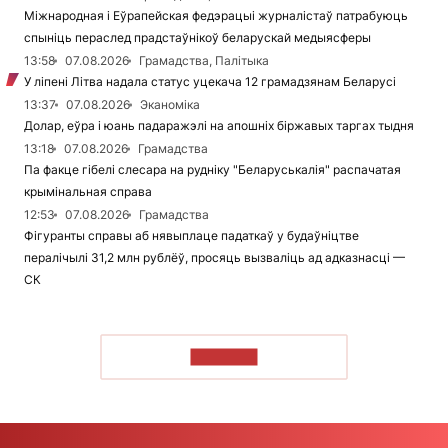
Міжнародная і Еўрапейская федэрацыі журналістаў патрабуюць
спыніць пераслед прадстаўнікоў беларускай медыясферы
13:58
07.08.2026
Грамадства, Палітыка
У ліпені Літва надала статус уцекача 12 грамадзянам Беларусі
13:37
07.08.2026
Эканоміка
Долар, еўра і юань падаражэлі на апошніх біржавых таргах тыдня
13:18
07.08.2026
Грамадства
Па факце гібелі слесара на рудніку "Беларуськалія" распачатая
крымінальная справа
12:53
07.08.2026
Грамадства
Фігуранты справы аб нявыплаце падаткаў у будаўніцтве
пералічылі 31,2 млн рублёў, просяць вызваліць ад адказнасці —
СК
ЧЫТАЦЬ