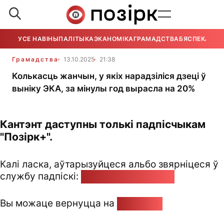
УСЕ НАВІНЫ
ПАЛІТЫКА
ЭКАНОМІКА
ГРАМАДСТВА
БЯСПЕКА
УСЕ
Грамадства
13.10.2025
21:38
Колькасць жанчын, у якіх нарадзіліся дзеці ў
выніку ЭКА, за мінулы год вырасла на 20%
Кантэнт даступны толькі падпісчыкам
"Позірк+".
Калі ласка, аўтарызуйцеся альбо звярніцеся ў
службу падпіскі:
pozirk@pozirk.online
Вы можаце вернуцца на
Галоўную