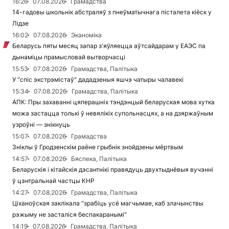
16:26
07.08.2026
Грамадства
14-гадовы школьнік абстраляў з пнеўматычнага пісталета кіёск у
Лідзе
16:02
07.08.2026
Эканоміка
Беларусь пяты месяц запар з'яўляецца аўтсайдарам у ЕАЭС па
дынаміцы прамысловай вытворчасці
15:53
07.08.2026
Грамадства, Палітыка
У "спіс экстрэмістаў" дададзеныя яшчэ чатыры чалавекі
15:34
07.08.2026
Грамадства, Палітыка
АПК: Пры захаванні цяперашніх тэндэнцый беларуская мова хутка
можа застацца толькі ў невялікіх супольнасцях, а на дзяржаўным
узроўні — знікнуць
15:07
07.08.2026
Грамадства
Зніклы ў Гродзенскім раёне грыбнік знойдзены мёртвым
14:57
07.08.2026
Бяспека, Палітыка
Беларускія і кітайскія дэсантнікі правядуць двухтыднёвыя вучэнні
ў цэнтральнай частцы КНР
14:27
07.08.2026
Грамадства, Палітыка
Ціханоўская заклікала "зрабіць усё магчымае, каб злачынствы
рэжыму не засталіся беспакаранымі"
14:19
07.08.2026
Грамадства, Палітыка