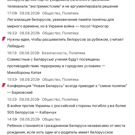
телеканала "экстремистским" и не аргументировала решение
17:08
08.08.2026
Общество, Политика
Легализация белорусов, увековечение памяти понятны для
мирного времени, но в Украине война — посол Чорногор
16:32
08.08.2026
Общество, Политика
Нужны идеи, чтобы расшевелить белорусов за рубежом, считает
Лебедько
16:13
08.08.2026
Безопасность, Политика
Совместные с Беларусью учения будут посвящены
противодействию терроризму в городских условиях —
Минобороны Китая
15:53
08.08.2026
Общество, Политика
Конференция "Новая Беларусь" всегда приводит к "смене политик"
— Барковский
15:22
08.08.2026
Общество, Политика
В войне против Украины с российской стороны погибло уже более
500 белорусов — Кабанчук
14:58
08.08.2026
Общество
Ребенок становится гражданином Беларуси независимо от места
рождения, если хоть один его родитель имеет белорусское