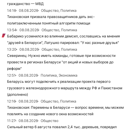
гражданство — МВД
14:16
08.08.2026
Общество, Политика
Тихановская призвала правозащитников дать экс-
политзаключенным понятный алгоритм помощи
13:54
08.08.2026
Общество, Политика
Бабарико усомнился во влиянии демсил, сославшись на мнения
"друзей в Беларуси", Латушко парировал: "У нас разные друзья"
13:20
08.08.2026
Общество, Политика
Северинец: Нужно иметь команды, готовые при возможности
провести в регионах Беларуси "от акций и новых выборов до
реформ"
12:51
08.08.2026
Политика, Экономика
Беларусь могут подключить к реализации проекта первого
грузового железнодорожного маршрута между РФ и Пакистаном
(дополнено)
12:16
08.08.2026
Общество, Политика
Тихановская: Перемены в Беларуси — вопрос времени, мы можем
повлиять на создание нового окна возможностей
11:27
08.08.2026
Общество
Сильный ветер 6 августа повалил 2,4 тыс. деревьев, повредил