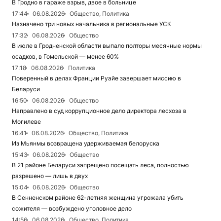
В Гродно в гараже взрыв, двое в больнице
17:44
06.08.2026
Общество, Политика
Назначено три новых начальника в региональные УСК
17:32
06.08.2026
Общество
В июле в Гродненской области выпало полторы месячные нормы
осадков, в Гомельской — менее 60%
17:18
06.08.2026
Политика
Поверенный в делах Франции Руайе завершает миссию в
Беларуси
16:50
06.08.2026
Общество
Направлено в суд коррупционное дело директора лесхоза в
Могилеве
16:41
06.08.2026
Общество, Политика
Из Мьянмы возвращена удерживаемая белоруска
15:43
06.08.2026
Общество
В 21 районе Беларуси запрещено посещать леса, полностью
разрешено — лишь в двух
15:04
06.08.2026
Общество
В Сенненском районе 62-летняя женщина угрожала убить
сожителя — возбуждено уголовное дело
14:56
06.08.2026
Общество, Политика