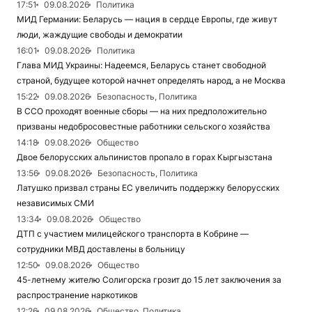
17:51
09.08.2026
Политика
МИД Германии: Беларусь — нация в сердце Европы, где живут
люди, жаждущие свободы и демократии
16:01
09.08.2026
Политика
Глава МИД Украины: Надеемся, Беларусь станет свободной
страной, будущее которой начнет определять народ, а не Москва
15:22
09.08.2026
Безопасность, Политика
В ССО проходят военные сборы — на них предположительно
призваны недобросовестные работники сельского хозяйства
14:18
09.08.2026
Общество
Двое белорусских альпинистов пропало в горах Кыргызстана
13:56
09.08.2026
Безопасность, Политика
Латушко призвал страны ЕС увеличить поддержку белорусских
независимых СМИ
13:34
09.08.2026
Общество
ДТП с участием милицейского транспорта в Кобрине —
сотрудники МВД доставлены в больницу
12:50
09.08.2026
Общество
45-летнему жителю Солигорска грозит до 15 лет заключения за
распространение наркотиков
12:26
09.08.2026
Общество, Политика