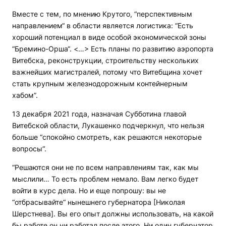
Вместе с тем, по мнению Крутого, “перспективным
направлением“ в области является логистика: “Есть
хороший потенциал в виде особой экономической зоны
“Бремино-Орша“. <…> Есть планы по развитию аэропорта
Витебска, реконструкции, строительству нескольких
важнейших магистралей, потому что Витебщина хочет
стать крупным железнодорожным контейнерным
хабом”.
13 декабря 2021 года, назначая Субботина главой
Витебской области, Лукашенко подчеркнул, что нельзя
больше “спокойно смотреть, как решаются некоторые
вопросы“.
“Решаются они не по всем направлениям так, как мы
мыслили… То есть проблем немало. Вам легко будет
войти в курс дела. Но и еще попрошу: вы не
“отбрасывайте“ нынешнего губернатора [Николая
Шерстнева]. Вы его опыт должны использовать, на какой
бы работе он ни работал после этого. Ни один губернатор