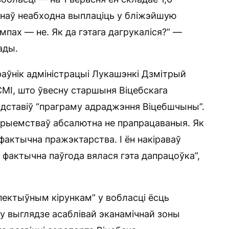
ьёнаў неабходна выплаціць у бліжэйшую
мпах — не. Як да гэтага дагрукаліся?” —
ады.
аўнік адміністрацыі Лукашэнкі Дзмітрый
МІ, што ўвесну старшыня Віцебскага
дставіў “праграму адраджэння Віцебшчыны”.
прыемстваў абсалютна не прапрацаваныя. Як
 фактычна пражэктарства. І ён накіраваў
 фактычна паўгода вялася гэта дапрацоўка”,
спектыўным кірункам” у вобласці ёсць
у выглядзе асаблівай эканамічнай зоны