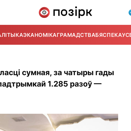
АЛІТЫКА
ЭКАНОМІКА
ГРАМАДСТВА
БЯСПЕКА
УС
ласці сумная, за чатыры гады
падтрымкай 1.285 разоў —