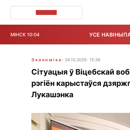
ПОЗІРК+
УСЕ НАВІНЫ
П
МІНСК 10:04
Эканоміка
24.10.2025
15:36
Сітуацыя ў Віцебскай воб
рэгіён карыстаўся дзярж
Лукашэнка