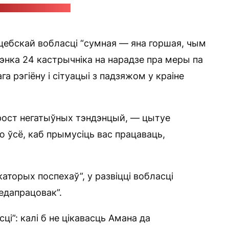
с-служба Лукашэнкі
цебскай вобласці “сумная — яна горшая, чым
шэнка 24 кастрычніка на нарадзе пра меры па
га рэгіёну і сітуацыі з падзяжом у краіне
рост негатыўных тэндэнцый, — цытуе
ю ўсё, каб прымусіць вас працаваць,
аторых поспехаў”, у развіцці вобласці
едапрацовак”.
і”: калі б не цікавасць Амана да