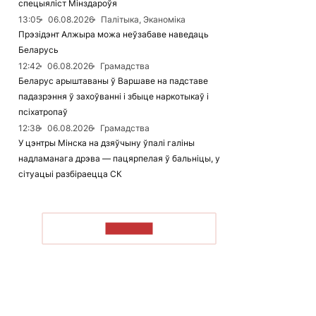
спецыяліст Мінздароўя
13:05
06.08.2026
Палітыка, Эканоміка
Прэзідэнт Алжыра можа неўзабаве наведаць
Беларусь
12:42
06.08.2026
Грамадства
Беларус арыштаваны ў Варшаве на падставе
падазрэння ў захоўванні і збыце наркотыкаў і
псіхатропаў
12:38
06.08.2026
Грамадства
У цэнтры Мінска на дзяўчыну ўпалі галіны
надламанага дрэва — пацярпелая ў бальніцы, у
сітуацыі разбіраецца СК
ЧЫТАЦЬ