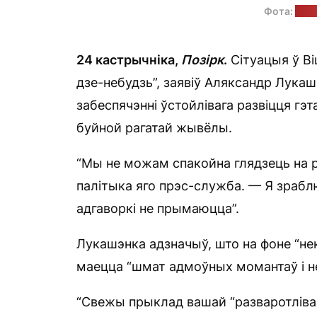
Фота:
прэ
24 кастрычніка,
Позірк
.
Сітуацыя ў Ві
дзе-небудзь”, заявіў Аляксандр Лука
забеспячэнні ўстойлівага развіцця гэта
буйной рагатай жывёлы.
“Мы не можам спакойна глядзець на 
палітыка яго прэс-служба. — Я зрабл
адгаворкі не прымаюцца”.
Лукашэнка адзначыў, што на фоне “нек
маецца “шмат адмоўных момантаў і н
“Свежы прыклад вашай “разваротлівасц