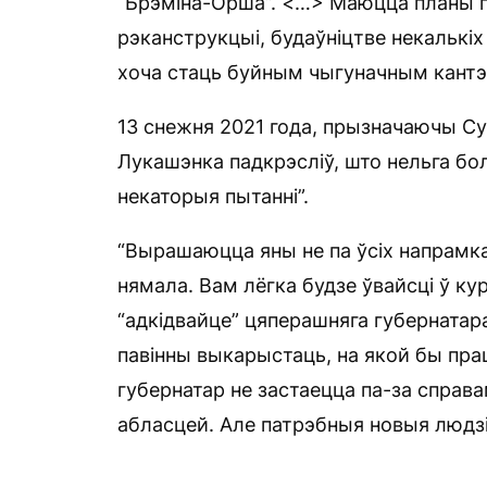
“Брэміна-Орша”. <…> Маюцца планы па
рэканструкцыі, будаўніцтве некалькі
хоча стаць буйным чыгуначным кантэ
13 снежня 2021 года, прызначаючы Суб
Лукашэнка падкрэсліў, што нельга бо
некаторыя пытанні”.
“Вырашаюцца яны не па ўсіх напрамка
нямала. Вам лёгка будзе ўвайсці ў ку
“адкідвайце” цяперашняга губернатар
павінны выкарыстаць, на якой бы прац
губернатар не застаецца па-за справам
абласцей. Але патрэбныя новыя людзі