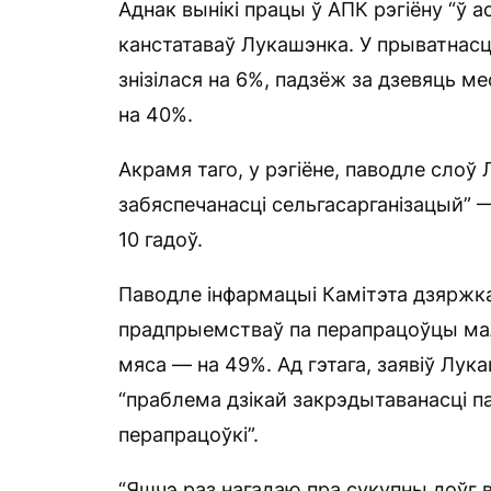
Аднак вынікі працы ў АПК рэгіёну “ў
канстатаваў Лукашэнка. У прыватнас
знізілася на 6%, падзёж за дзевяць м
на 40%.
Акрамя таго, у рэгіёне, паводле слоў 
забяспечанасці сельгасарганізацый” 
10 гадоў.
Паводле інфармацыі Камітэта дзяржк
прадпрыемстваў па перапрацоўцы ма
мяса — на 49%. Ад гэтага, заявіў Лука
“праблема дзікай закрэдытаванасці п
перапрацоўкі”.
“Яшчэ раз нагадаю пра сукупны доўг в