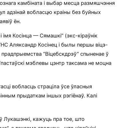
лознага камбіната і выбар месца размяшчэння
гул адзінай вобласцю краіны без буйных
явіў ён.
і імя Косінца — Сямашкі” (экс-кіраўнік
УНС Аляксандр Косінец і былы першы віцэ-
е прадпрыемства “Віцебскдрэў” спыненае ў
 “пастаўскі мэблевы цэнтр таксама не моцна
тасці вобласць страціла ўсе ўласныя
вінным прыдаткам іншых рэгіёнаў. Калі
 Лукашэнкі, кажуць пра тое, што