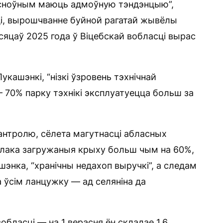
 асноўным маюць адмоўную тэндэнцыю”,
ці, вырошчванне буйной рагатай жывёлы
есяцаў 2025 года ў Віцебскай вобласці вырас
Лукашэнкі, “нізкі ўзровень тэхнічнай
— 70% парку тэхнікі эксплуатуецца больш за
антролю, сёлета магутнасці абласных
лака загружаныя крыху больш чым на 60%,
шэнка, “хранічны недахоп выручкі”, а следам
а ўсім ланцужку — ад селяніна да
обласці — на 1 верасня ён складае 1,6