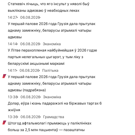
Статкевіч лічыць, что яго інсульт у няволі быў
выкліканы адмоваю ў неабходных леках
14:27
06.08.2026
У першай палове 2026 года Грузія дала прытулак
аднаму замежніку, беларусы атрымалі чатыры
адмовы
14:14
06.08.2026
Эканоміка
У Літве перахопленая найбуйнейшая ў 2026 годзе
партыя нелегальных цыгарэт, у тым ліку з
беларускімі акцызнымі маркамі
14:11
06.08.2026
Палітыка
У першай палове 2026 года Грузія дала прытулак
аднаму замежніку, беларусы атрымалі чатыры
адмовы (падрабязна)
13:38
06.08.2026
Эканоміка
Долар, еўра і юань падаражэлі на біржавых таргах 6
жніўня
13:36
06.08.2026
Грамадства
Штогод афтальмолагі прымаюць у паліклініках
больш за 2,5 млн пацыентаў — пазаштатны