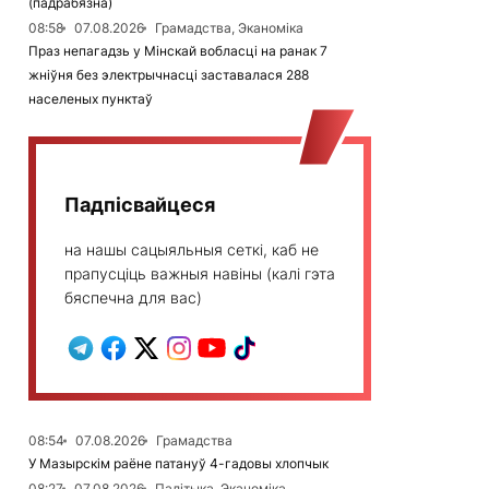
(падрабязна)
08:58
07.08.2026
Грамадства, Эканоміка
Праз непагадзь у Мінскай вобласці на ранак 7
жніўня без электрычнасці заставалася 288
населеных пунктаў
Падпісвайцеся
на нашы сацыяльныя сеткі, каб не
прапусціць важныя навіны (калі гэта
бяспечна для вас)
08:54
07.08.2026
Грамадства
У Мазырскім раёне патануў 4-гадовы хлопчык
08:27
07.08.2026
Палітыка, Эканоміка