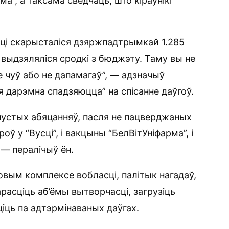
ма”, а таксама сведчаць, што кіраўнікі
асці скарысталіся дзяржпадтрымкай 1.285
выдзяляліся сродкі з бюджэту. Таму вы не
е чуў або не дапамагаў”, — адзначыў
я дарэмна спадзяюцца” на спісанне даўгоў.
пустых абяцанняў, пасля не пацверджаных
оў у “Вусці”, і вакцыны “БелВітУніфарма”, і
 — пералічыў ён.
вым комплексе вобласці, палітык нагадаў,
расціць аб’ёмы вытворчасці, загрузіць
ціць па адтэрмінаваных даўгах.