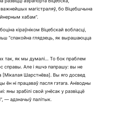
 развіцці аэрапорта Віцебска,
х важнейшых магістраляў, бо Віцебшчына
йнерным хабам”.
оціна кіраўніком Віцебскай вобласці,
льш “спакойна глядзець, як вырашаюцца
х так, як мы думалі… То бок праблем
рс справы. Але і яшчэ папрашу: вы не
а [Мікалая Шарстнёва]. Вы яго досвед
ы ён ні працаваў пасля гэтага. Аніводны
і: яны зрабілі свой унёсак у развіццё
”, — адзначыў палітык.