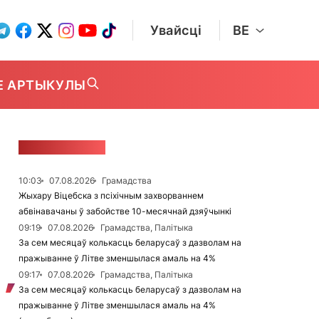
Увайсці
BE
Е АРТЫКУЛЫ
СТУЖКА НАВІН
10:03
07.08.2026
Грамадства
Жыхару Віцебска з псіхічным захворваннем
абвінавачаны ў забойстве 10-месячнай дзяўчынкі
09:19
07.08.2026
Грамадства, Палітыка
За сем месяцаў колькасць беларусаў з дазволам на
пражыванне ў Літве зменшылася амаль на 4%
09:17
07.08.2026
Грамадства, Палітыка
За сем месяцаў колькасць беларусаў з дазволам на
пражыванне ў Літве зменшылася амаль на 4%