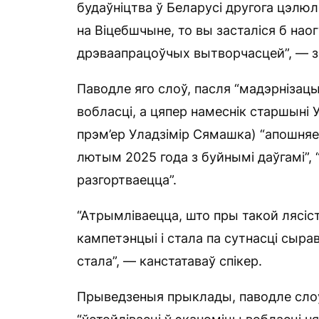
будаўніцтва ў Беларусі другога цэлю
на Віцебшчыне, то вы засталіся б нао
дрэваапрацоўчых вытворчасцей”, — за
Паводле яго слоў, пасля “мадэрнізацы
вобласці, а цяпер намеснік старшыні 
прэм’ер Уладзімір Сямашка) “апошня
лютым 2025 года з буйнымі даўгамі”,
разгортваецца”.
“Атрымліваецца, што пры такой лясіс
кампетэнцыі і стала па сутнасці сыра
стала”, — канстатаваў спікер.
Прыведзеныя прыклады, паводле слоў