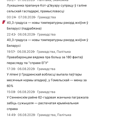
Лукашэнка прапануе Кот-д'Івуару супрацу ў галіне
сельскай гаспадаркі, прамысловасці
00:24
07.08.2026
Грамадства
40,3 градуса — новы тэмпературны рэкорд жніўня ў
Беларусі (падрабязна)
22:42
06.08.2026
Грамадства
40,3 градуса — новы тэмпературны рэкорд жніўня ў
Беларусі
19:57
06.08.2026
Грамадства, Палітыка
Правабаронцам вядома пра больш за 180 фактаў
пераследу па "справе ЕГУ"
17:36
06.08.2026
Грамадства
У ліпені ў Гродзенскай вобласці выпала паўтары
месячныя нормы ападкаў, у Гомельскай — менш за
60%
15:08
06.08.2026
Грамадства
У Сенненскім раёне 62-гадовая жанчына пагражала
забіць сужыцеля — распачатая крымінальная
справа
14:49
06.08.2026
Грамадства, Палітыка