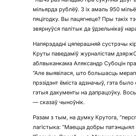
мільярда рублёў. З іх амаль 950 міл
пяцігодку. Вы пацягнеце? Пры такіх тэ
звярнуўся палітык да ўдзельнікаў нар
Напярэдадні цяперашняй сустрэчы кір
Круты паведаміў журналістам дзяржС
аблвыканкама Аляксандр Субоцін пра
“Але выявілася, што большасць мера
прэзідэнт ёміста адзначыў, гэта было
гэтыя дакументы на дапрацоўку. Вось
— сказаў чыноўнік.
Разам з тым, на думку Крутога, “пер
лагістыка: “Маецца добры патэнцыял 