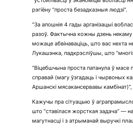
“ўстойлівасці ў эканоміцы вобласці ня
рэгіёну “проста безадказныя людзі”.
“За апошнія 4 гады арганізацыі вобл
разоў. Фактычна кожны дзень некаму 
можаце абвінаваціць, што вас нехта н
Лукашэнка, падкрэсліўшы, што “многі
“Віцебшчына проста патанула ў масе 
справай (магу ўзгадаць і чырвоных кар
Аршанскі мясакансервавы камбінат)”,
Кажучы пра сітуацыю ў аграпрамысло
што “ставілася жорсткая задача” — на
магутнасці і з атрыманай выручкі пла