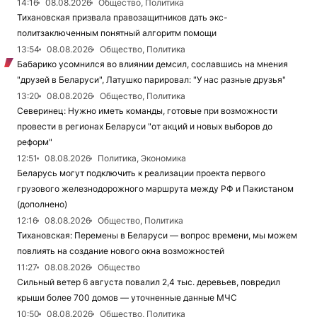
14:16
08.08.2026
Общество, Политика
Тихановская призвала правозащитников дать экс-
политзаключенным понятный алгоритм помощи
13:54
08.08.2026
Общество, Политика
Бабарико усомнился во влиянии демсил, сославшись на мнения
"друзей в Беларуси", Латушко парировал: "У нас разные друзья"
13:20
08.08.2026
Общество, Политика
Северинец: Нужно иметь команды, готовые при возможности
провести в регионах Беларуси "от акций и новых выборов до
реформ"
12:51
08.08.2026
Политика, Экономика
Беларусь могут подключить к реализации проекта первого
грузового железнодорожного маршрута между РФ и Пакистаном
(дополнено)
12:16
08.08.2026
Общество, Политика
Тихановская: Перемены в Беларуси — вопрос времени, мы можем
повлиять на создание нового окна возможностей
11:27
08.08.2026
Общество
Сильный ветер 6 августа повалил 2,4 тыс. деревьев, повредил
крыши более 700 домов — уточненные данные МЧС
10:50
08.08.2026
Общество, Политика