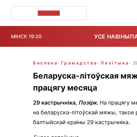
ПОЗІРК+
УСЕ НАВІНЫ
П
МІНСК 19:20
Бяспека
Грамадства
Палітыка
29
Беларуска-літоўская мяж
працягу месяца
29 кастрычніка,
Позірк
.
На працягу м
на беларуска-літоўскай мяжы, такое 
балтыйскай краіны 29 кастрычніка.