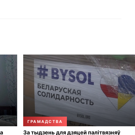
ГРАМАДСТВА
а
За тыдзень для дзяцей палітвязняў