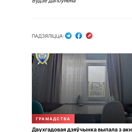
Будзе дапоўнена
ПАДЗЯЛІЦЦА:
ГРАМАДСТВА
Двухгадовая дзяўчынка выпала з акн