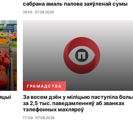
сабрана амаль палова заяўленай сумы
18:10
07.08.2026
ГРАМАДСТВА
яцыі
За восем дзён у міліцыю паступіла бол
за 2,5 тыс. паведамленняў аб званках
тэлефонных махляроў
17:30
07.08.2026