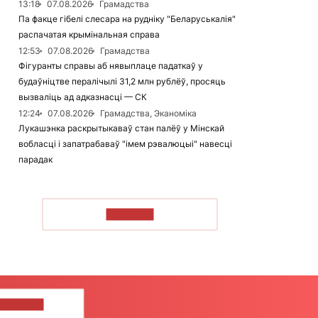
13:18
07.08.2026
Грамадства
Па факце гібелі слесара на рудніку "Беларуськалія"
распачатая крымінальная справа
12:53
07.08.2026
Грамадства
Фігуранты справы аб нявыплаце падаткаў у
будаўніцтве пералічылі 31,2 млн рублёў, просяць
вызваліць ад адказнасці — СК
12:24
07.08.2026
Грамадства, Эканоміка
Лукашэнка раскрытыкаваў стан палёў у Мінскай
вобласці і запатрабаваў "імем рэвалюцыі" навесці
парадак
ЧЫТАЦЬ
ЦЕ НАМ