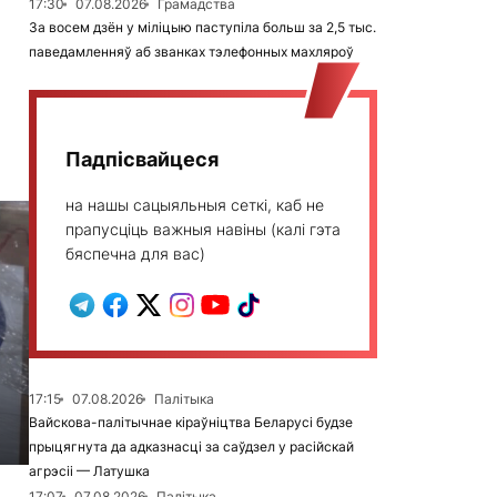
17:30
07.08.2026
Грамадства
За восем дзён у міліцыю паступіла больш за 2,5 тыс.
паведамленняў аб званках тэлефонных махляроў
Падпісвайцеся
на нашы сацыяльныя сеткі, каб не
прапусціць важныя навіны (калі гэта
бяспечна для вас)
17:15
07.08.2026
Палітыка
Вайскова-палітычнае кіраўніцтва Беларусі будзе
прыцягнута да адказнасці за саўдзел у расійскай
агрэсіі — Латушка
17:07
07.08.2026
Палітыка