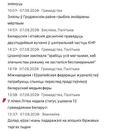
знікнуць
15:07
07.08.2026
Грамадства
Зніклы ў Гродзенскім раёне грыбнік знойдзены
мёртвым
14:57
07.08.2026
Бяспека, Палітыка
Беларускія і кітайскія дэсантнікі правядуць
двухтыднёвыя вучэнні ў цэнтральнай частцы КНР
14:27
07.08.2026
Грамадства, Палітыка
Ціханоўская заклікала "зрабіць усё магчымае, каб
злачынствы рэжыму не засталіся беспакаранымі"
14:19
07.08.2026
Грамадства, Палітыка
Міжнародная і Еўрапейская федэрацыі журналістаў
патрабуюць спыніць пераслед прадстаўнікоў
беларускай медыясферы
13:58
07.08.2026
Грамадства, Палітыка
У ліпені Літва надала статус уцекача 12
грамадзянам Беларусі
13:37
07.08.2026
Эканоміка
Долар, еўра і юань падаражэлі на апошніх біржавых
таргах тыдня