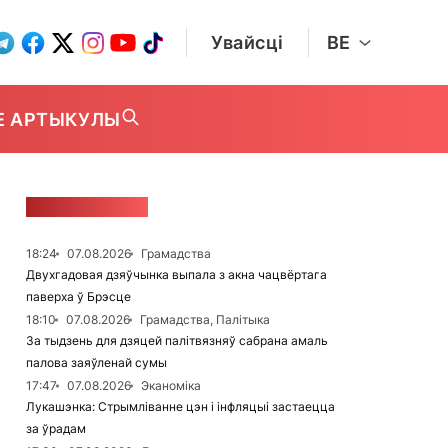
Увайсці
BE
Е АРТЫКУЛЫ
СТУЖКА НАВІН
18:24
07.08.2026
Грамадства
Двухгадовая дзяўчынка выпала з акна чацвёртага
паверха ў Брэсце
18:10
07.08.2026
Грамадства, Палітыка
За тыдзень для дзяцей палітвязняў сабрана амаль
палова заяўленай сумы
17:47
07.08.2026
Эканоміка
Лукашэнка: Стрымліванне цэн і інфляцыі застаецца
за ўрадам