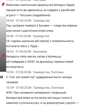
Вайскова-палітычнае кіраўніцтва Беларусі будзе
прыцягнута да адказнасці за саўдзел у расійскай
агрэсіі — Латушка (падрабязна)
16:43
07.08.2026
Грамадства
Тры чалавекі памерлі ў Быхаве — следства мяркуе
атручэнне сурагатным алкаголем
16:26
07.08.2026
Грамадства
14-гадовы школьнік абстраляў з пнеўматычнага
пісталета кіёск у Лідзе
16:02
07.08.2026
Эканоміка
Беларусь пяты месяц запар з'яўляецца
аўтсайдарам у ЕАЭС па дынаміцы прамысловай
вытворчасці
15:53
07.08.2026
Грамадства, Палітыка
ьш
У "спіс экстрэмістаў" дададзеныя яшчэ чатыры
чалавекі
15:34
07.08.2026
Грамадства, Палітыка
АПК: Пры захаванні цяперашніх тэндэнцый
беларуская мова хутка можа застацца толькі ў
невялікіх супольнасцях, а на дзяржаўным узроўні —