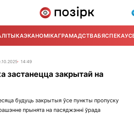
АЛІТЫКА
ЭКАНОМІКА
ГРАМАДСТВА
БЯСПЕКА
УС
.10.2025
14:49
а застанецца закрытай на
есяца будуць закрытыя ўсе пункты пропуску
рашэнне прынята на пасяджэнні ўрада