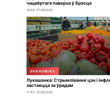
чацвёртага паверха ў Брэсце
18:24
07.08.2026
ЭКАНОМІКА
Лукашэнка: Стрымліванне цэн і інфл
застаецца за ўрадам
17:47
07.08.2026