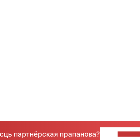
ёсць партнёрская прапанова?
НАПІШЫ