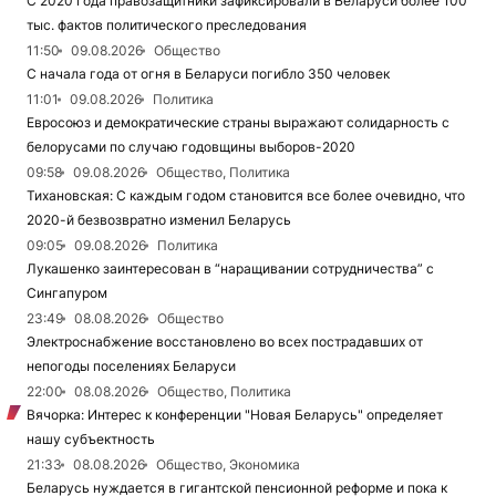
С 2020 года правозащитники зафиксировали в Беларуси более 100
тыс. фактов политического преследования
11:50
09.08.2026
Общество
С начала года от огня в Беларуси погибло 350 человек
11:01
09.08.2026
Политика
Евросоюз и демократические страны выражают солидарность с
белорусами по случаю годовщины выборов-2020
09:58
09.08.2026
Общество, Политика
Тихановская: С каждым годом становится все более очевидно, что
2020-й безвозвратно изменил Беларусь
09:05
09.08.2026
Политика
Лукашенко заинтересован в “наращивании сотрудничества” с
Сингапуром
23:49
08.08.2026
Общество
Электроснабжение восстановлено во всех пострадавших от
непогоды поселениях Беларуси
22:00
08.08.2026
Общество, Политика
Вячорка: Интерес к конференции "Новая Беларусь" определяет
нашу субъектность
21:33
08.08.2026
Общество, Экономика
Беларусь нуждается в гигантской пенсионной реформе и пока к