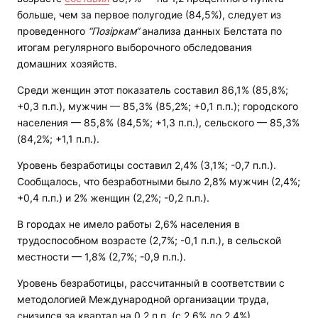
больше, чем за первое полугодие (84,5%), следует из
проведенного
“Позіркам“
анализа данных Белстата по
итогам регулярного выборочного обследования
домашних хозяйств.
Среди женщин этот показатель составил 86,1% (85,8%;
+0,3 п.п.), мужчин — 85,3% (85,2%; +0,1 п.п.); городского
населения — 85,8% (84,5%; +1,3 п.п.), сельского — 85,3%
(84,2%; +1,1 п.п.).
Уровень безработицы составил 2,4% (3,1%; -0,7 п.п.).
Сообщалось, что безработными было 2,8% мужчин (2,4%;
+0,4 п.п.) и 2% женщин (2,2%; -0,2 п.п.).
В городах не имело работы 2,6% населения в
трудоспособном возрасте (2,7%; -0,1 п.п.), в сельской
местности — 1,8% (2,7%; -0,9 п.п.).
Уровень безработицы, рассчитанный в соответствии с
методологией Международной организации труда,
снизился за квартал на 0,2 п.п. (с 2,6% до 2,4%).