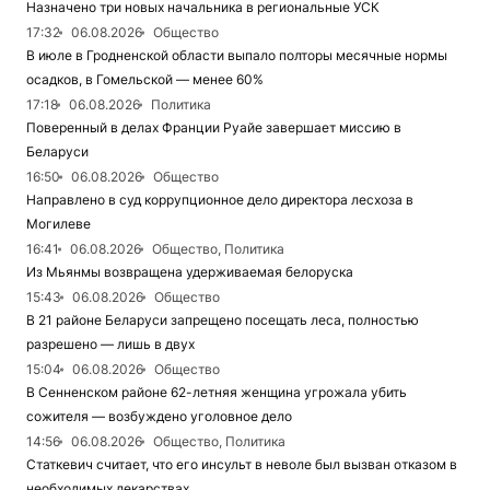
Назначено три новых начальника в региональные УСК
17:32
06.08.2026
Общество
В июле в Гродненской области выпало полторы месячные нормы
осадков, в Гомельской — менее 60%
17:18
06.08.2026
Политика
Поверенный в делах Франции Руайе завершает миссию в
Беларуси
16:50
06.08.2026
Общество
Направлено в суд коррупционное дело директора лесхоза в
Могилеве
16:41
06.08.2026
Общество, Политика
Из Мьянмы возвращена удерживаемая белоруска
15:43
06.08.2026
Общество
В 21 районе Беларуси запрещено посещать леса, полностью
разрешено — лишь в двух
15:04
06.08.2026
Общество
В Сенненском районе 62-летняя женщина угрожала убить
сожителя — возбуждено уголовное дело
14:56
06.08.2026
Общество, Политика
Статкевич считает, что его инсульт в неволе был вызван отказом в
необходимых лекарствах