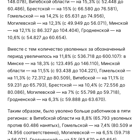
148.078), Витебской области — на 15,3% (с 52.448 до
60.486), Брестской — на 15% (с 66.580 до 76.581),
Гомельской — на 14,2% (с 65.631 до 74.956),
Могилевской — на 12,3% (с 49.949 до 56.071), Минской
— на 12,1% (с 86.327 до 104.404), Гродненской — на
10,6% (с 54.827 до 60.654).
Вместе с тем количество уволенных за обозначенный
период увеличилось на 11,8% (с 536.718 до 600.107): в
Минске — на 18,3% (с 123.495 до 146.110), Минской
области — на 11,5% (с 93.438 до 104.221), Гомельской —
на 11,3% (с 72.312 до 80.509), Витебской — на 11,1% (с
59.231 до 65.793), Брестской — на 10,4% (с 72.556 до
80.086), Могилевской — на 7% (с 55.798 до 59.718),
Гродненской — на 6,3% (с 59.888 до 63.670).
Таким образом, было уволено больше работников в пяти
регионах: в Витебской области на 8,8% (65.793 уволеных
против 60.486 нанятых), Гомельской — на 7,4% (80.509 и
74.956 соответственно), Могилевской — на 6,5% (59.718
и 56.071), Гродненской — на 5% (63.670 и 60.654),