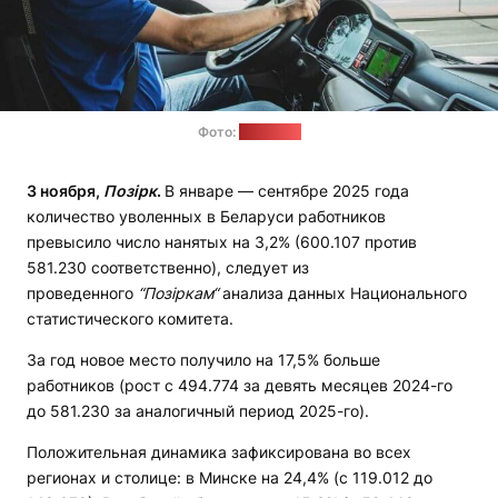
Фото:
trans.info
3 ноября,
Позірк
.
В январе — сентябре 2025 года
количество уволенных в Беларуси работников
превысило число нанятых на 3,2% (600.107 против
581.230 соответственно), следует из
проведенного
“Позіркам“
анализа данных Национального
статистического комитета.
За год новое место получило на 17,5% больше
работников (рост с 494.774 за девять месяцев 2024-го
до 581.230 за аналогичный период 2025-го).
Положительная динамика зафиксирована во всех
регионах и столице: в Минске на 24,4% (с 119.012 до