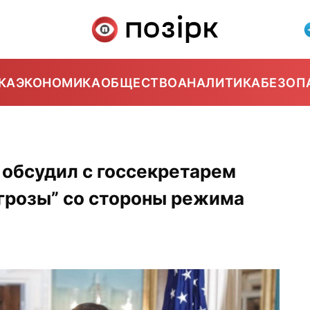
КА
ЭКОНОМИКА
ОБЩЕСТВО
АНАЛИТИКА
БЕЗОП
 обсудил с госсекретарем
грозы” со стороны режима