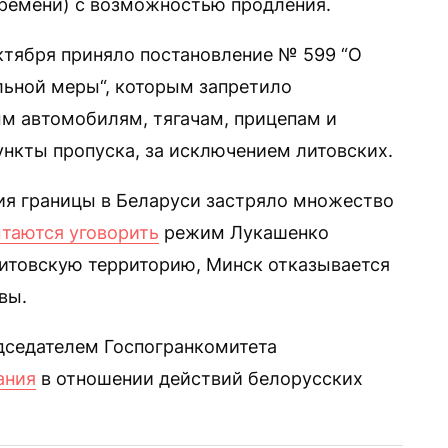
 времени) с возможностью продления.
октября приняло постановление № 599 “О
льной меры“, которым запретило
м автомобилям, тягачам, прицепам и
ункты пропуска, за исключением литовских.
ия границы в Беларуси застряло множество
таются уговорить
режим Лукашенко
литовскую территорию, Минск отказывается
вы.
едседателем Госпогранкомитета
ания
в отношении действий белорусских