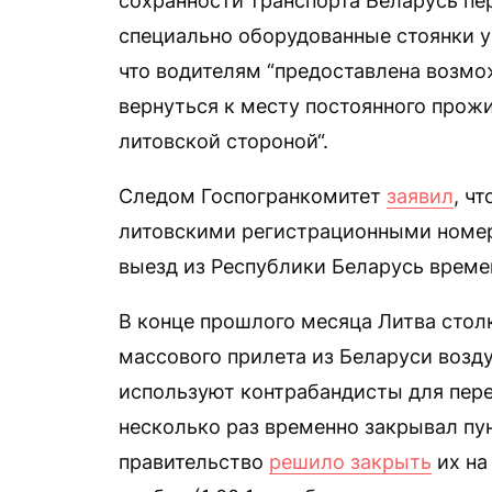
сохранности транспорта Беларусь пе
специально оборудованные стоянки у 
что водителям “предоставлена возмо
вернуться к месту постоянного прож
литовской стороной“.
Следом Госпогранкомитет
заявил
, ч
литовскими регистрационными номер
выезд из Республики Беларусь време
В конце прошлого месяца Литва стол
массового прилета из Беларуси возд
используют контрабандисты для переб
несколько раз временно закрывал пун
правительство
решило закрыть
их на