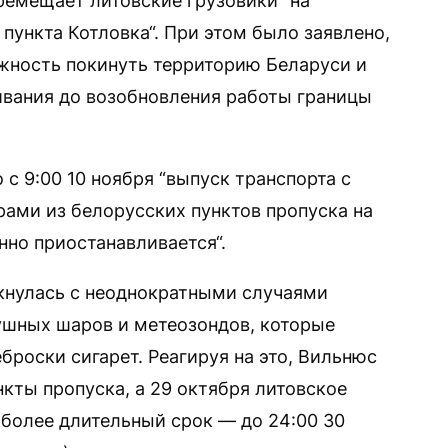
ремещает литовские грузовики “на
пункта Котловка“. При этом было заявлено,
жность покинуть территорию Беларуси и
ивания до возобновления работы границы
то с 9:00 10 ноября “выпуск транспорта с
ами из белорусских пунктов пропуска на
нно приостанавливается“.
кнулась с неоднократными случаями
ушных шаров и метеозондов, которые
роски сигарет. Реагируя на это, Вильнюс
кты пропуска, а 29 октября литовское
 более длительный срок — до 24:00 30