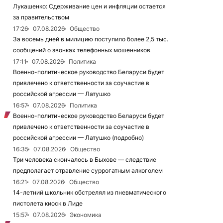
Лукашенко: Сдерживание цен и инфляции остается
за правительством
17:26
07.08.2026
Общество
За восемь дней в милицию поступило более 2,5 тыс.
сообщений о звонках телефонных мошенников
17:11
07.08.2026
Политика
Военно-политическое руководство Беларуси будет
привлечено к ответственности за соучастие в
российской агрессии — Латушко
16:57
07.08.2026
Политика
Военно-политическое руководство Беларуси будет
привлечено к ответственности за соучастие в
российской агрессии — Латушко (подробно)
16:35
07.08.2026
Общество
Три человека скончалось в Быхове — следствие
предполагает отравление суррогатным алкоголем
16:21
07.08.2026
Общество
14-летний школьник обстрелял из пневматического
пистолета киоск в Лиде
15:57
07.08.2026
Экономика