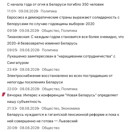
С начала года от огня в Беларуси погибло 350 человек
11:01
09.08.2026
Политика
Евросоюз и демократические страны выражают солидарность с
белорусами по случаю годовщины выборов-2020
09:58
09.08.2026
Общество, Политика
Тихановская: С каждым годом становится все более очевидно, что
2020-й безвозвратно изменил Беларусь
09:05
09.08.2026
Политика
Лукашенко заинтересован в “наращивании сотрудничества” с
Сингапуром
23:49
08.08.2026
Общество
Электроснабжение восстановлено во всех пострадавших от
непогоды поселениях Беларуси
22:00
08.08.2026
Общество, Политика
Вячорка: Интерес к конференции "Новая Беларусь" определяет
нашу субъектность
21:33
08.08.2026
Общество, Экономика
Беларусь нуждается в гигантской пенсионной реформе и пока к
ней совершенно не готова — Львовский
20:06
08.08.2026
Общество