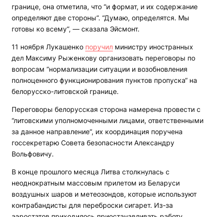
границе, она отметила, что “и формат, и их содержание
определяют две стороны“. “Думаю, определятся. Мы
готовы ко всему“, — сказала Эйсмонт.
11 ноября Лукашенко
поручил
министру иностранных
дел Максиму Рыженкову организовать переговоры по
вопросам “нормализации ситуации и возобновления
полноценного функционирования пунктов пропуска“ на
белорусско-литовской границе.
Переговоры белорусская сторона намерена провести с
“литовскими уполномоченными лицами, ответственными
за данное направление“, их координация поручена
госсекретарю Совета безопасности Александру
Вольфовичу.
В конце прошлого месяца Литва столкнулась с
неоднократным массовым прилетом из Беларуси
воздушных шаров и метеозондов, которые используют
контрабандисты для переброски сигарет. Из-за
аэростатов приходилось приостанавливать работу