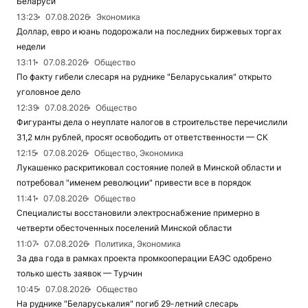
Беларуси
13:23
07.08.2026
Экономика
Доллар, евро и юань подорожали на последних биржевых торгах
недели
13:11
07.08.2026
Общество
По факту гибели слесаря на руднике "Беларуськалия" открыто
уголовное дело
12:39
07.08.2026
Общество
Фигуранты дела о неуплате налогов в строительстве перечислили
31,2 млн рублей, просят освободить от ответственности — СК
12:15
07.08.2026
Общество, Экономика
Лукашенко раскритиковал состояние полей в Минской области и
потребовал "именем революции" привести все в порядок
11:41
07.08.2026
Общество
Специалисты восстановили электроснабжение примерно в
четверти обесточенных поселений Минской области
11:07
07.08.2026
Политика, Экономика
За два года в рамках проекта промкооперации ЕАЭС одобрено
только шесть заявок — Турчин
10:45
07.08.2026
Общество
На руднике "Беларуськалия" погиб 29-летний слесарь