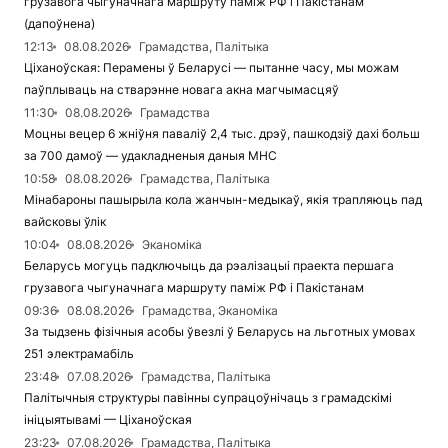
грузавога чыгуначнага маршруту паміж РФ і Пакістанам
(дапоўнена)
12:13
08.08.2026
Грамадства, Палітыка
Ціханоўская: Перамены ў Беларусі — пытанне часу, мы можам
паўплываць на стварэнне новага акна магчымасцяў
11:30
08.08.2026
Грамадства
Моцны вецер 6 жніўня паваліў 2,4 тыс. дрэў, пашкодзіў дахі больш
за 700 дамоў — удакладненыя даныя МНС
10:58
08.08.2026
Грамадства, Палітыка
Мінабароны пашырыла кола жанчын-медыкаў, якія трапляюць пад
вайсковы ўлік
10:04
08.08.2026
Эканоміка
Беларусь могуць падключыць да рэалізацыі праекта першага
грузавога чыгуначнага маршруту паміж РФ і Пакістанам
09:36
08.08.2026
Грамадства, Эканоміка
За тыдзень фізічныя асобы ўвезлі ў Беларусь на льготных умовах
251 электрамабіль
23:48
07.08.2026
Грамадства, Палітыка
Палітычныя структуры павінны супрацоўнічаць з грамадскімі
ініцыятывамі — Ціханоўская
23:23
07.08.2026
Грамадства, Палітыка