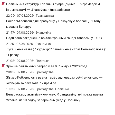
Палітычныя структуры павінны супрацоўнічаць з грамадскімі
ініцыятывамі — Ціханоўская (падрабязна)
22:02
07.08.2026
Грамадства
Рассельгаснагляд не прапусціў у Пскоўскую вобласць 1 тону
масла з Беларусі
21:47
07.08.2026
Эканоміка
Падпісана пагадненне аб электронным гандлі таварамі ў ЕАЭС
21:25
07.08.2026
Эканоміка
Лукашэнка назваў “жудасцю” павелічэнне страт Белкаапсаюза ў
11 разоў
21:08
07.08.2026
Палітыка
Хроніка палітычных рэпрэсій за 6–7 жніўня 2026 года
20:15
07.08.2026
Грамадства
Жыхар Кобрынскага раёна памёр ад перадазіроўкі алкаголю —
экспертыза паказала 7,2 праміле
19:39
07.08.2026
Грамадства, Палітыка
Беларускаму актывісту Аляксею Францкевічу, які пражывае ва
Украіне, на 10 гадоў забаронены ўезд у Польшчу