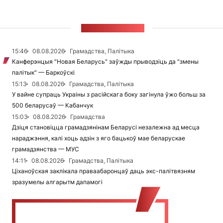
СТУЖКА НАВІН
15:46
08.08.2026
Грамадства, Палітыка
Канферэнцыя "Новая Беларусь" заўжды прыводзіць да "змены
палітык" — Баркоўскі
15:13
08.08.2026
Грамадства, Палітыка
У вайне супраць Украіны з расійскага боку загінула ўжо больш за
500 беларусаў — Кабанчук
15:03
08.08.2026
Грамадства
Дзіця становіцца грамадзянінам Беларусі незалежна ад месца
нараджэння, калі хоць адзін з яго бацькоў мае беларускае
грамадзянства — МУС
14:11
08.08.2026
Грамадства, Палітыка
Ціханоўская заклікала праваабаронцаў даць экс-палітвязням
зразумелы алгарытм дапамогі