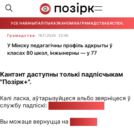
УСЕ НАВІНЫ
ПАЛІТЫКА
ЭКАНОМІКА
ГРАМАДСТВА
БЯСПЕКА
УСЕ
Грамадства
18.11.2025
23:46
У Мінску педагагічны профіль адкрыты ў
класах 80 школ, інжынерны — у 77
Кантэнт даступны толькі падпісчыкам
"Позірк+".
Калі ласка, аўтарызуйцеся альбо звярніцеся ў
службу падпіскі:
pozirk@pozirk.online
Вы можаце вернуцца на
Галоўную