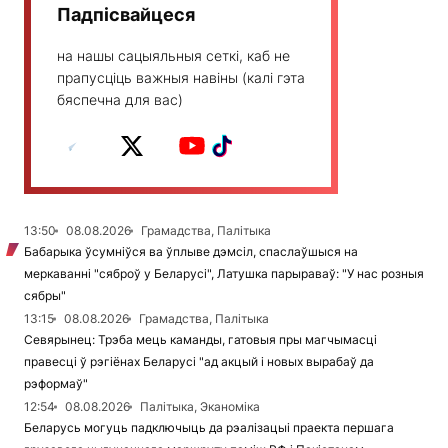
Падпісвайцеся
на нашы сацыяльныя сеткі, каб не
прапусціць важныя навіны (калі гэта
бяспечна для вас)
13:50
08.08.2026
Грамадства, Палітыка
Бабарыка ўсумніўся ва ўплыве дэмсіл, спаслаўшыся на
меркаванні "сяброў у Беларусі", Латушка парыраваў: "У нас розныя
сябры"
13:15
08.08.2026
Грамадства, Палітыка
Севярынец: Трэба мець каманды, гатовыя пры магчымасці
правесці ў рэгіёнах Беларусі "ад акцый і новых вырабаў да
рэформаў"
12:54
08.08.2026
Палітыка, Эканоміка
Беларусь могуць падключыць да рэалізацыі праекта першага