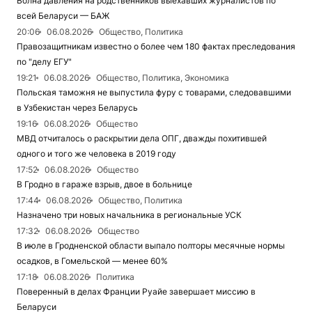
Волна давления на родственников выехавших журналистов по
всей Беларуси — БАЖ
20:06
06.08.2026
Общество, Политика
Правозащитникам известно о более чем 180 фактах преследования
по "делу ЕГУ"
19:21
06.08.2026
Общество, Политика, Экономика
Польская таможня не выпустила фуру с товарами, следовавшими
в Узбекистан через Беларусь
19:16
06.08.2026
Общество
МВД отчиталось о раскрытии дела ОПГ, дважды похитившей
одного и того же человека в 2019 году
17:52
06.08.2026
Общество
В Гродно в гараже взрыв, двое в больнице
17:44
06.08.2026
Общество, Политика
Назначено три новых начальника в региональные УСК
17:32
06.08.2026
Общество
В июле в Гродненской области выпало полторы месячные нормы
осадков, в Гомельской — менее 60%
17:18
06.08.2026
Политика
Поверенный в делах Франции Руайе завершает миссию в
Беларуси