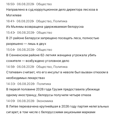
16:50
06.08.2026
Общество
Направлено в суд коррупционное дело директора лесхоза в
Могилеве
16:41
06.08.2026
Общество, Политика
Из Мьянмы возвращена удерживаемая белоруска
15:43
06.08.2026
Общество
В 21 районе Беларуси запрещено посещать леса, полностью
разрешено — лишь в двух
15:04
06.08.2026
Общество
В Сенненском районе 62-летняя женщина угрожала убить
сожителя — возбуждено уголовное дело
14:56
06.08.2026
Общество, Политика
Статкевич считает, что его инсульт в неволе был вызван отказом в
необходимых лекарствах
14:33
06.08.2026
Политика
В первой половине 2026 года Грузия предоставила убежище
одному иностранцу, белорусы получили четыре отказа
14:09
06.08.2026
Экономика
В Литве перехвачена крупнейшая в 2026 году партия нелегальных
сигарет, в том числе с белорусскими акцизными марками