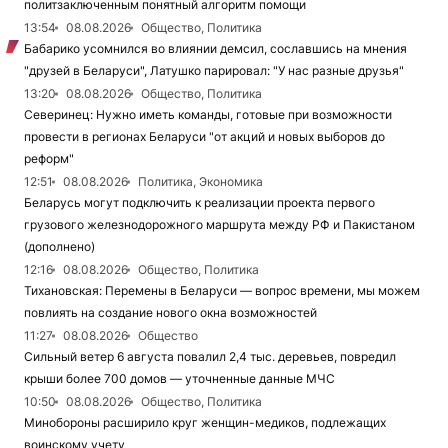
политзаключенным понятный алгоритм помощи
13:54
08.08.2026
Общество, Политика
Бабарико усомнился во влиянии демсил, сославшись на мнения
"друзей в Беларуси", Латушко парировал: "У нас разные друзья"
13:20
08.08.2026
Общество, Политика
Северинец: Нужно иметь команды, готовые при возможности
провести в регионах Беларуси "от акций и новых выборов до
реформ"
12:51
08.08.2026
Политика, Экономика
Беларусь могут подключить к реализации проекта первого
грузового железнодорожного маршрута между РФ и Пакистаном
(дополнено)
12:16
08.08.2026
Общество, Политика
Тихановская: Перемены в Беларуси — вопрос времени, мы можем
повлиять на создание нового окна возможностей
11:27
08.08.2026
Общество
Сильный ветер 6 августа повалил 2,4 тыс. деревьев, повредил
крыши более 700 домов — уточненные данные МЧС
10:50
08.08.2026
Общество, Политика
Минобороны расширило круг женщин-медиков, подлежащих
воинскому учету