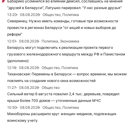
Бабарико усомнился во влиянии демсил, сославшись на мнения
"друзей в Беларуси", Латушко парировал: "У нас разные друзья"
13:20
08.08.2026
Общество, Политика
Северинец: Нужно иметь команды, готовые при возможности
провести в регионах Беларуси "от акций и новых выборов до
реформ"
12:51
08.08.2026
Политика, Экономика
Беларусь могут подключить к реализации проекта первого
грузового железнодорожного маршрута между РФ и Пакистаном
(дополнено)
12:16
08.08.2026
Общество, Политика
Тихановская: Перемены в Беларуси — вопрос времени, мы можем
повлиять на создание нового окна возможностей
11:27
08.08.2026
Общество
Сильный ветер 6 августа повалил 2,4 тыс. деревьев, повредил
крыши более 700 домов — уточненные данные МЧС
10:50
08.08.2026
Общество, Политика
Минобороны расширило круг женщин-медиков, подлежащих
воинскому учету