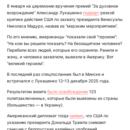
8 января на церемонии вручения премий “За духовное
возрождение“ Александр Лукашенко
подверг
резкой
критике действия США по захвату президента Венесуэлы
Николаса Мадуро, назвав из “мерзким мероприятием“.
По его мнению, американцы “показали свой “героизм“:
“На ком вы решили показать? На беззащитном человеке?
Перебили всех людей, которые его охраняли. Ранили и
жену, и человека захватили, вывезли в Америку. Вот
“великий героизм“.
В последний раз спецпосланник был в Минске и
встречался с Лукашенко 12–13 декабря 2025 года.
Результатом визита
было освобождение
123
политзаключенных, которые были вывезены из страны
(большинство — в Украину).
Американский дипломат тогда
заявил
, что США по
указанию президента Дональда Трампа снимают
санкции с белорусских калийных удобрений.