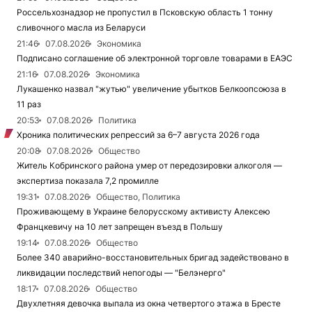
Россельхознадзор не пропустил в Псковскую область 1 тонну
сливочного масла из Беларуси
21:46
07.08.2026
Экономика
Подписано соглашение об электронной торговле товарами в ЕАЭС
21:16
07.08.2026
Экономика
Лукашенко назвал "жутью" увеличение убытков Белкоопсоюза в
11 раз
20:53
07.08.2026
Политика
Хроника политических репрессий за 6–7 августа 2026 года
20:08
07.08.2026
Общество
Житель Кобринского района умер от передозировки алкоголя —
экспертиза показала 7,2 промилле
19:31
07.08.2026
Общество, Политика
Проживающему в Украине белорусскому активисту Алексею
Францкевичу на 10 лет запрещен въезд в Польшу
19:14
07.08.2026
Общество
Более 340 аварийно-восстановительных бригад задействовано в
ликвидации последствий непогоды — "Белэнерго"
18:17
07.08.2026
Общество
Двухлетняя девочка выпала из окна четвертого этажа в Бресте