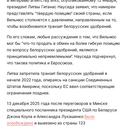
В интервью агентству BNS, опубликованному 12 января,
президент Литвы Гитанас Науседа заявил, что намерен
представлять “твердую позицию“ своей страны, если
Вильнюс столкнется с давлением, направленным на то,
чтобы возобновился транзит белорусских удобрений.
По его словам, любые рассуждения о том, что Вильнюс
мог бы “что-то продать в обмен на более гибкую позицию
по вопросу белорусских удобрений, являются
принципиально неприемлемыми“. Науседа подчеркнул,
что такова политика и Евросоюза.
Литва запретила транзит белорусских удобрений в
начале 2022 года, опираясь на санкции Соединенных
Штатов Америки, поскольку ЕС ввел соответствующие
ограничения позднее.
13 декабря 2025 года после переговоров в Минске
специального посланника президента США по Беларуси
Джона Коула и Александра Лукашенко
было
освобождено
и вывезено из страны 123