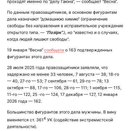
проходят именно по “делу Гаюна“, — сообщает “Весна“.
По данным правозащитников, в основном фигурантам
дела назначают “домашнюю химию“ (ограничение
свободы без направления в исправительное учреждение
открытого типа. —
“
Позірк“.
), но “известно и о случаях,
когда людей лишают свободы“.
19 января “Весна“
сообщала
о 163 подтвержденных
фигурантах этого дела.
28 июля 2025 года правозащитники заявляли, что
задержано не менее 33 человек, 7 августа — 38, 18-го
— 40, 27-го — 53; 7 сентября — 61, 29-го — 78; 13
октября — 88, 17-го — 106, 28-го — 111; 1 ноября — 115,
11-го — 122, 25 -го — 124, 17 декабря — 127, 12 января
2026 года — 162.
Большинство фигурантов этого дела мужчины. В вину
4
вменяется ст. 361
УК (содействие экстремистской
деятельности).