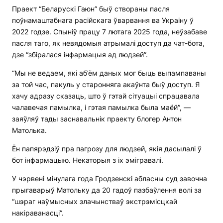
Праект “Беларускі Гаюн” быў створаны пасля
поўнамаштабнага расійскага ўварвання ва Украіну ў
2022 годзе. Спыніў працу 7 лютага 2025 года, неўзабаве
пасля таго, як невядомыя атрымалі доступ да чат-бота,
дзе “збіралася інфармацыя ад людзей”.
“Мы не ведаем, які аб’ём даных мог быць выпампаваны
за той час, пакуль у старонняга акаўнта быў доступ. Я
хачу адразу сказаць, што ў гэтай сітуацыі спрацавала
чалавечая памылка, і гэтая памылка была маёй”, —
заяўляў тады заснавальнік праекту блогер Антон
Матолька.
Ён папярэдзіў пра пагрозу для людзей, якія дасылалі ў
бот інфармацыю. Некаторыя з іх эмігравалі.
У чэрвені мінулага года Гродзенскі абласны суд завочна
прыгаварыў Матольку да 20 гадоў пазбаўлення волі за
“шэраг наўмысных злачынстваў экстрэмісцкай
накіраванасці”.