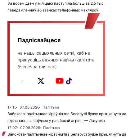
За восем дзён у міліцыю паступіла больш за 2,5 тыс.
паведамленняў аб званках тэлефонных махляроў
Падпісвайцеся
на нашы сацыяльныя сеткі, каб не
прапусціць важныя навіны (калі гэта
бяспечна для вас)
17:15
07.08.2026
Палітыка
Вайскова-палітычнае кіраўніцтва Беларусі будзе прыцягнута да
адказнасці за саўдзел у расійскай агрэсіі — Латушка
17:07
07.08.2026
Палітыка
Вайскова-палітычнае кіраўніцтва Беларусі будзе прыцягнута да