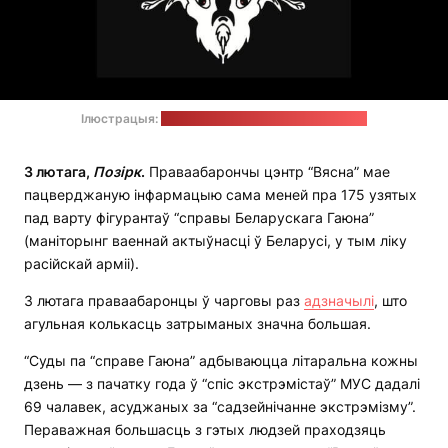
Ілюстрацыя:
тэлеграм-канал "Беларускі Гаюн"
3 лютага,
Позірк
.
Праваабарончы цэнтр “Вясна” мае
пацверджаную інфармацыю сама меней пра 175 узятых
пад варту фігурантаў “справы Беларускага Гаюна”
(маніторынг ваеннай актыўнасці ў Беларусі, у тым ліку
расійскай арміі).
3 лютага праваабаронцы ў чарговы раз
адзначылі
, што
агульная колькасць затрыманых значна большая.
“Суды па “справе Гаюна” адбываюцца літаральна кожны
дзень — з пачатку года ў “спіс экстрэмістаў” МУС дадалі
69 чалавек, асуджаных за “садзейнічанне экстрэмізму”.
Пераважная большасць з гэтых людзей праходзяць