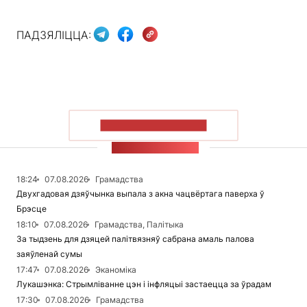
ПАДЗЯЛІЦЦА:
ПАКАЗАЦЬ БОЛЬШ
СТУЖКА НАВІН
18:24
07.08.2026
Грамадства
Двухгадовая дзяўчынка выпала з акна чацвёртага паверха ў
Брэсце
18:10
07.08.2026
Грамадства, Палітыка
За тыдзень для дзяцей палітвязняў сабрана амаль палова
заяўленай сумы
17:47
07.08.2026
Эканоміка
Лукашэнка: Стрымліванне цэн і інфляцыі застаецца за ўрадам
17:30
07.08.2026
Грамадства