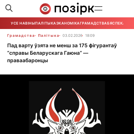
УСЕ НАВІНЫ
ПАЛІТЫКА
ЭКАНОМІКА
ГРАМАДСТВА
БЯСПЕКА
УСЕ
Грамадства
Палітыка
03.02.2026
18:09
Пад варту ўзята не менш за 175 фігурантаў
“справы Беларускага Гаюна” —
праваабаронцы