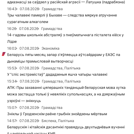
адказнасці за саўдзел у расійскай агрэсіі — Латушка (падрабязна)
16:43
07.08.2026
Грамадства
Тры чалавекі памерлі ў Быхаве — следства мяркуе атручэнне
сурагатным алкаголем
16:26
07.08.2026
Грамадства
14-гадовы школьнік абстраляў з пнеўматычнага пісталета кіёск у
Лідзе
16:02
07.08.2026
Эканоміка
Беларусь пяты месяц запар з'яўляецца аўтсайдарам у ЕАЭС па
дынаміцы прамысловай вытворчасці
15:53
07.08.2026
Грамадства, Палітыка
У "спіс экстрэмістаў" дададзеныя яшчэ чатыры чалавекі
15:34
07.08.2026
Грамадства, Палітыка
АПК: Пры захаванні цяперашніх тэндэнцый беларуская мова хутка
можа застацца толькі ў невялікіх супольнасцях, а на дзяржаўным
узроўні — знікнуць
15:07
07.08.2026
Грамадства
Зніклы ў Гродзенскім раёне грыбнік знойдзены мёртвым
14:57
07.08.2026
Бяспека, Палітыка
Беларускія і кітайскія дэсантнікі правядуць двухтыднёвыя вучэнні
ў цэнтральнай частцы КНР