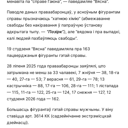
менавіта па “справе Гаюна”, — паведамляе “Вясна”.
Паводле даных праваабаронцаў, у асноўным фігурантам
справы прызначаюць “хатнюю хімію” (абмежаванне
свабоды без накіравання ў папраўчую ўстанову
адкрытага тыпу. —
“Позірк”.
), але “вядома і пра выпадкі,
калі людзей пазбаўляюць свабоды”.
19 студзеня “Вясна” паведамляла пра 163
пацверджаныя фігуранты гэтай справы.
28 ліпеня 2025 года праваабаронцы заяўлялі, што
затрымана не менш за 33 чалавекі, 7 жніўня — 38, 18-га
— 40, 27-га — 53; 7 верасня — 61, 29-га — 78; 13
кастрычніка — 88, 17-га — 106, 28-га — 111; 1 лістапада
— 115, 11-га — 122, 25-га — 124, 17 снежня — 127, 12
студзеня 2026 года — 162.
Большасць фігурантаў гэтай справы мужчыны. У віну
ставіцца арт. 3614 КК (садзейнічанне экстрэмісцкай
дзейнасці).