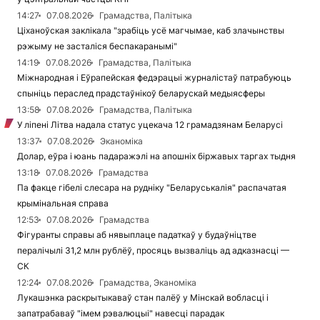
14:27
07.08.2026
Грамадства, Палітыка
Ціханоўская заклікала "зрабіць усё магчымае, каб злачынствы
рэжыму не засталіся беспакаранымі"
14:19
07.08.2026
Грамадства, Палітыка
Міжнародная і Еўрапейская федэрацыі журналістаў патрабуюць
спыніць пераслед прадстаўнікоў беларускай медыясферы
13:58
07.08.2026
Грамадства, Палітыка
У ліпені Літва надала статус уцекача 12 грамадзянам Беларусі
13:37
07.08.2026
Эканоміка
Долар, еўра і юань падаражэлі на апошніх біржавых таргах тыдня
13:18
07.08.2026
Грамадства
Па факце гібелі слесара на рудніку "Беларуськалія" распачатая
крымінальная справа
12:53
07.08.2026
Грамадства
Фігуранты справы аб нявыплаце падаткаў у будаўніцтве
пералічылі 31,2 млн рублёў, просяць вызваліць ад адказнасці —
СК
12:24
07.08.2026
Грамадства, Эканоміка
Лукашэнка раскрытыкаваў стан палёў у Мінскай вобласці і
запатрабаваў "імем рэвалюцыі" навесці парадак