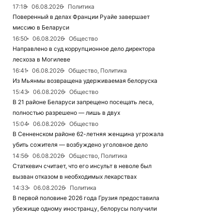
17:18
06.08.2026
Политика
Поверенный в делах Франции Руайе завершает
миссию в Беларуси
16:50
06.08.2026
Общество
Направлено в суд коррупционное дело директора
лесхоза в Могилеве
16:41
06.08.2026
Общество, Политика
Из Мьянмы возвращена удерживаемая белоруска
15:43
06.08.2026
Общество
В 21 районе Беларуси запрещено посещать леса,
полностью разрешено — лишь в двух
15:04
06.08.2026
Общество
В Сенненском районе 62-летняя женщина угрожала
убить сожителя — возбуждено уголовное дело
14:56
06.08.2026
Общество, Политика
Статкевич считает, что его инсульт в неволе был
вызван отказом в необходимых лекарствах
14:33
06.08.2026
Политика
В первой половине 2026 года Грузия предоставила
убежище одному иностранцу, белорусы получили