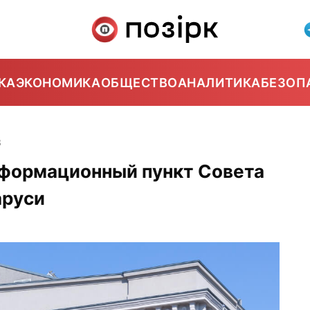
КА
ЭКОНОМИКА
ОБЩЕСТВО
АНАЛИТИКА
БЕЗОП
3
нформационный пункт Совета
аруси