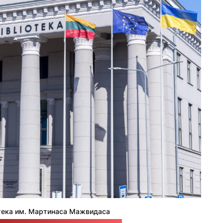
тека им. Мартинаса Мажвидаса