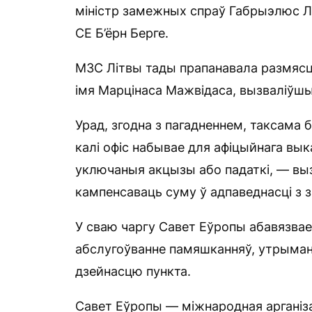
міністр замежных спраў Габрыэлюс Ла
СЕ Б’ёрн Берге.
МЗС Літвы тады прапанавала размясці
імя Марцінаса Мажвідаса, вызваліўшы
Урад, згодна з пагадненнем, таксама 
калі офіс набывае для афіцыйнага вык
уключаныя акцызы або падаткі, — выз
кампенсаваць суму ў адпаведнасці з з
У сваю чаргу Савет Еўропы абавязвае
абслугоўванне памяшканняў, утрыманн
дзейнасцю пункта.
Савет Еўропы — міжнародная арганіза