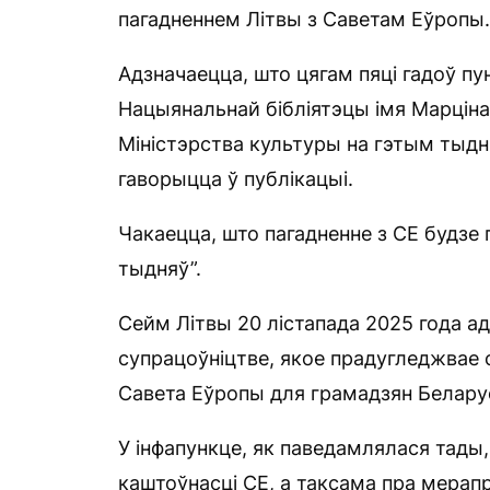
пагадненнем Літвы з Саветам Еўропы.
Адзначаецца, што цягам пяці гадоў п
Нацыянальнай бібліятэцы імя Марціна
Міністэрства культуры на гэтым тыдн
гаворыцца ў публікацыі.
Чакаецца, што пагадненне з СЕ будзе 
тыдняў”.
Сейм Літвы 20 лістапада 2025 года а
супрацоўніцтве, якое прадугледжвае 
Савета Еўропы для грамадзян Беларус
У інфапункце, як паведамлялася тады
каштоўнасці СЕ, а таксама пра мера