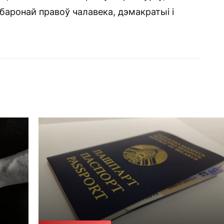
баронай правоў чалавека, дэмакратыі і