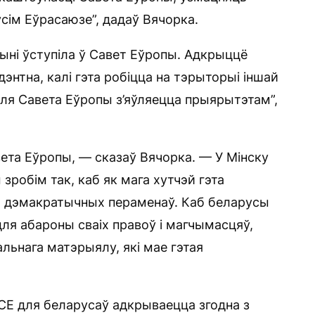
ўсім Еўрасаюзе”, дадаў Вячорка.
ыні ўступіла ў Савет Еўропы. Адкрыццё
энтна, калі гэта робіцца на тэрыторыі іншай
для Савета Еўропы з’яўляецца прыярытэтам”,
вета Еўропы, — сказаў Вячорка. — У Мінску
зробім так, каб як мага хутчэй гэта
ля дэмакратычных пераменаў. Каб беларусы
для абароны сваіх правоў і магчымасцяў,
альнага матэрыялу, які мае гэтая
 СЕ для беларусаў адкрываецца згодна з