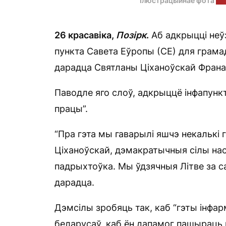
Ілюстрацыйнае фота
на
26 красавіка,
Позірк
.
Аб адкрыцці неў
пункта Савета Еўропы (СЕ) для грама
дарадца Святланы Ціханоўскай Франа
Паводле яго слоў, адкрыццё інфапункта
працы”.
“Пра гэта мы гаварылі яшчэ некалькі 
Ціханоўскай, дэмакратычныя сілы наст
падрыхтоўка. Мы ўдзячныя Літве за с
дарадца.
Дэмсілы зробяць так, каб “гэты інфа
беларусаў, каб ён дапамог пашыраць