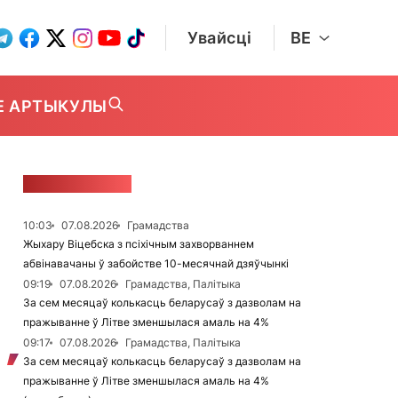
Увайсці
BE
Е АРТЫКУЛЫ
СТУЖКА НАВІН
10:03
07.08.2026
Грамадства
Жыхару Віцебска з псіхічным захворваннем
абвінавачаны ў забойстве 10-месячнай дзяўчынкі
09:19
07.08.2026
Грамадства, Палітыка
За сем месяцаў колькасць беларусаў з дазволам на
пражыванне ў Літве зменшылася амаль на 4%
09:17
07.08.2026
Грамадства, Палітыка
За сем месяцаў колькасць беларусаў з дазволам на
пражыванне ў Літве зменшылася амаль на 4%