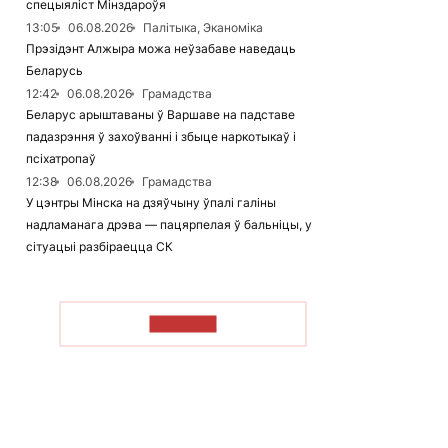
спецыяліст Мінздароўя
13:05
06.08.2026
Палітыка, Эканоміка
Прэзідэнт Алжыра можа неўзабаве наведаць
Беларусь
12:42
06.08.2026
Грамадства
Беларус арыштаваны ў Варшаве на падставе
падазрэння ў захоўванні і збыце наркотыкаў і
псіхатропаў
12:38
06.08.2026
Грамадства
У цэнтры Мінска на дзяўчыну ўпалі галіны
надламанага дрэва — пацярпелая ў бальніцы, у
сітуацыі разбіраецца СК
ЧЫТАЦЬ