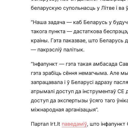
беларускую супольнасць у Літве і ва 
“Наша задача — каб Беларусь у будуч
такога пункта — дастаткова беспрэцэд
краіны. Гэта паказвае, што Беларусь 
— пакрэсліў палітык.
“Інфапункт — гэта такая амбасада Са
гэта зрабіць сёння немагчыма. Але мы 
запрацавала і ў Беларусі адразу пас
атрымалі доступ да інструментаў СЕ 
доступ да экспертызы ўсяго таго ўнік
міжнародная арганізацыя”.
Партал lrt.lt
паведаміў
, што інфапункт