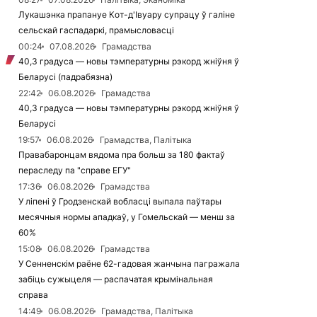
Лукашэнка прапануе Кот-д'Івуару супрацу ў галіне
сельскай гаспадаркі, прамысловасці
00:24
07.08.2026
Грамадства
40,3 градуса — новы тэмпературны рэкорд жніўня ў
Беларусі (падрабязна)
22:42
06.08.2026
Грамадства
40,3 градуса — новы тэмпературны рэкорд жніўня ў
Беларусі
19:57
06.08.2026
Грамадства, Палітыка
Правабаронцам вядома пра больш за 180 фактаў
пераследу па "справе ЕГУ"
17:36
06.08.2026
Грамадства
У ліпені ў Гродзенскай вобласці выпала паўтары
месячныя нормы ападкаў, у Гомельскай — менш за
60%
15:08
06.08.2026
Грамадства
У Сенненскім раёне 62-гадовая жанчына пагражала
забіць сужыцеля — распачатая крымінальная
справа
14:49
06.08.2026
Грамадства, Палітыка