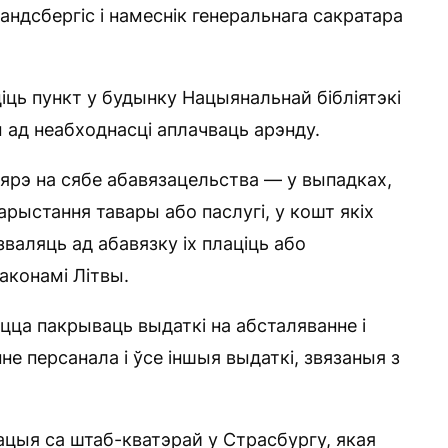
ндсбергіс і намеснік генеральнага сакратара
ць пункт у будынку Нацыянальнай бібліятэкі
 ад неабходнасці аплачваць арэнду.
бярэ на сябе абавязацельства — у выпадках,
арыстання тавары або паслугі, у кошт якіх
валяць ад абавязку іх плаціць або
аконамі Літвы.
цца пакрываць выдаткі на абсталяванне і
е персанала і ўсе іншыя выдаткі, звязаныя з
цыя са штаб-кватэрай у Страсбургу, якая