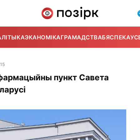
АЛІТЫКА
ЭКАНОМІКА
ГРАМАДСТВА
БЯСПЕКА
УС
:15
нфармацыйны пункт Савета
ларусі