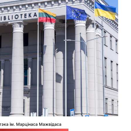
тэка ім. Марцінаса Мажвідаса