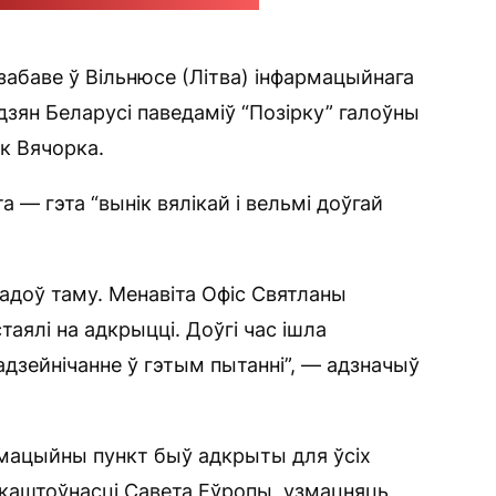
 старонцы бібліятэкі ў "Фэйсбуку"
забаве ў Вільнюсе (Літва) інфармацыйнага
дзян Беларусі паведаміў “Позірку” галоўны
к Вячорка.
 — гэта “вынік вялікай і вельмі доўгай
гадоў таму. Менавіта Офіс Святланы
аялі на адкрыцці. Доўгі час ішла
адзейнічанне ў гэтым пытанні”, — адзначыў
рмацыйны пункт быў адкрыты для ўсіх
 каштоўнасці Савета Еўропы, узмацняць