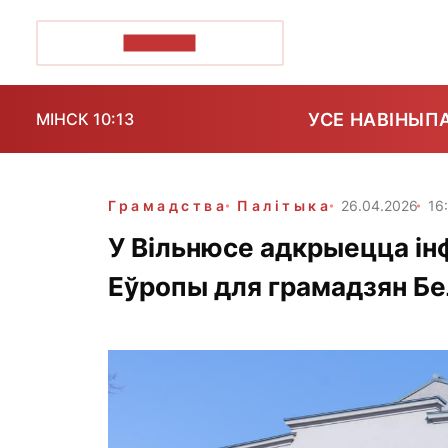
ПОЗІРК+
УСЕ НАВІНЫ
П
МІНСК 10:13
Грамадства
Палітыка
26.04.2026
16
У Вільнюсе адкрыецца і
Еўропы для грамадзян Бе