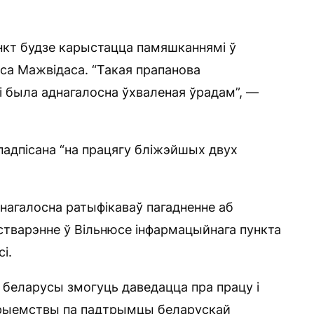
ункт будзе карыстацца памяшканнямі ў
са Мажвідаса. “Такая прапанова
і была аднагалосна ўхваленая ўрадам”, —
падпісана “на працягу бліжэйшых двух
днагалосна ратыфікаваў пагадненне аб
стварэнне ў Вільнюсе інфармацыйнага пункта
і.
, беларусы змогуць даведацца пра працу і
прыемствы па падтрымцы беларускай