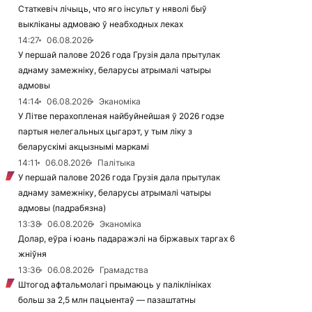
Статкевіч лічыць, что яго інсульт у няволі быў
выкліканы адмоваю ў неабходных леках
14:27
06.08.2026
У першай палове 2026 года Грузія дала прытулак
аднаму замежніку, беларусы атрымалі чатыры
адмовы
14:14
06.08.2026
Эканоміка
У Літве перахопленая найбуйнейшая ў 2026 годзе
партыя нелегальных цыгарэт, у тым ліку з
беларускімі акцызнымі маркамі
14:11
06.08.2026
Палітыка
У першай палове 2026 года Грузія дала прытулак
аднаму замежніку, беларусы атрымалі чатыры
адмовы (падрабязна)
13:38
06.08.2026
Эканоміка
Долар, еўра і юань падаражэлі на біржавых таргах 6
жніўня
13:36
06.08.2026
Грамадства
Штогод афтальмолагі прымаюць у паліклініках
больш за 2,5 млн пацыентаў — пазаштатны