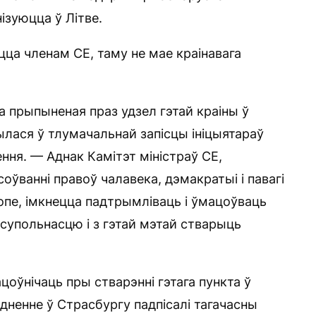
ізуюцца ў Літве.
цца членам СЕ, таму не мае краінавага
а прыпыненая праз удзел гэтай краіны ў
рылася ў тлумачальнай запісцы ініцыятараў
ння. — Аднак Камітэт міністраў СЕ,
ўванні правоў чалавека, дэмакратыі і павагі
пе, імкнецца падтрымліваць і ўмацоўваць
 супольнасцю і з гэтай мэтай стварыць
цоўнічаць пры стварэнні гэтага пункта ў
адненне ў Страсбургу падпісалі тагачасны