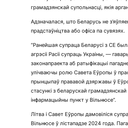
грамадзянскай супольнасці, якія арган
Адзначалася, што Беларусь не з’яўляе
прадстаўніцтва або офіса па сувязях.
“Ранейшая супраца Беларусі з СЕ был
агрэсіі Расіі супраць Украіны, — гава
законапраекта аб ратыфікацыі пагадне
улічваючы ролю Савета Еўропы ў прасо
прынцыпаў прававой дзяржавы ў Еўро
стасункі з беларускай грамадзянскай
інфармацыйны пункт у Вільнюсе”.
Літва і Савет Еўропы дамовіліся супра
Вільнюсе ў лістападзе 2024 года. Паг