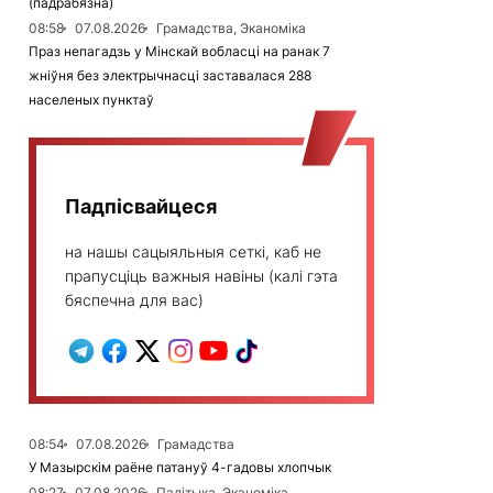
(падрабязна)
08:58
07.08.2026
Грамадства, Эканоміка
Праз непагадзь у Мінскай вобласці на ранак 7
жніўня без электрычнасці заставалася 288
населеных пунктаў
Падпісвайцеся
на нашы сацыяльныя сеткі, каб не
прапусціць важныя навіны (калі гэта
бяспечна для вас)
08:54
07.08.2026
Грамадства
У Мазырскім раёне патануў 4-гадовы хлопчык
08:27
07.08.2026
Палітыка, Эканоміка