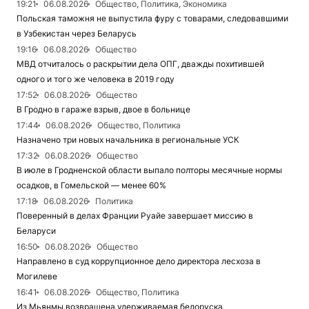
19:21
06.08.2026
Общество, Политика, Экономика
Польская таможня не выпустила фуру с товарами, следовавшими
в Узбекистан через Беларусь
19:16
06.08.2026
Общество
МВД отчиталось о раскрытии дела ОПГ, дважды похитившей
одного и того же человека в 2019 году
17:52
06.08.2026
Общество
В Гродно в гараже взрыв, двое в больнице
17:44
06.08.2026
Общество, Политика
Назначено три новых начальника в региональные УСК
17:32
06.08.2026
Общество
В июле в Гродненской области выпало полторы месячные нормы
осадков, в Гомельской — менее 60%
17:18
06.08.2026
Политика
Поверенный в делах Франции Руайе завершает миссию в
Беларуси
16:50
06.08.2026
Общество
Направлено в суд коррупционное дело директора лесхоза в
Могилеве
16:41
06.08.2026
Общество, Политика
Из Мьянмы возвращена удерживаемая белоруска