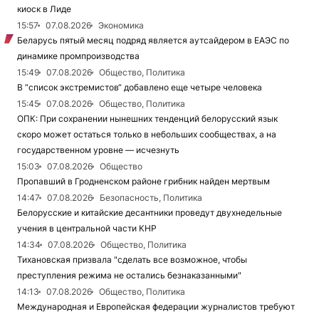
киоск в Лиде
15:57
07.08.2026
Экономика
Беларусь пятый месяц подряд является аутсайдером в ЕАЭС по
динамике промпроизводства
15:49
07.08.2026
Общество, Политика
В “список экстремистов“ добавлено еще четыре человека
15:45
07.08.2026
Общество, Политика
ОПК: При сохранении нынешних тенденций белорусский язык
скоро может остаться только в небольших сообществах, а на
государственном уровне — исчезнуть
15:03
07.08.2026
Общество
Пропавший в Гродненском районе грибник найден мертвым
14:47
07.08.2026
Безопасность, Политика
Белорусские и китайские десантники проведут двухнедельные
учения в центральной части КНР
14:34
07.08.2026
Общество, Политика
Тихановская призвала "сделать все возможное, чтобы
преступления режима не остались безнаказанными"
14:13
07.08.2026
Общество, Политика
Международная и Европейская федерации журналистов требуют