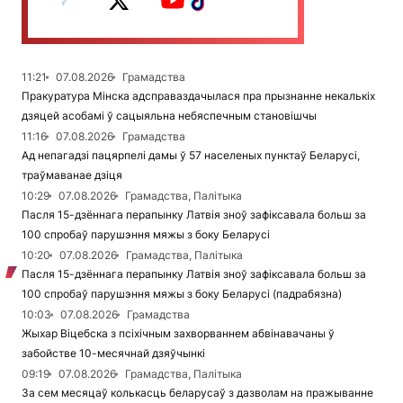
11:21
07.08.2026
Грамадства
Пракуратура Мінска адсправаздачылася пра прызнанне некалькіх
дзяцей асобамі ў сацыяльна небяспечным становішчы
11:16
07.08.2026
Грамадства
Ад непагадзі пацярпелі дамы ў 57 населеных пунктаў Беларусі,
траўмаванае дзіця
10:29
07.08.2026
Грамадства, Палітыка
Пасля 15-дзённага перапынку Латвія зноў зафіксавала больш за
100 спробаў парушэння мяжы з боку Беларусі
10:20
07.08.2026
Грамадства, Палітыка
Пасля 15-дзённага перапынку Латвія зноў зафіксавала больш за
100 спробаў парушэння мяжы з боку Беларусі (падрабязна)
10:03
07.08.2026
Грамадства
Жыхар Віцебска з псіхічным захворваннем абвінавачаны ў
забойстве 10-месячнай дзяўчынкі
09:19
07.08.2026
Грамадства, Палітыка
За сем месяцаў колькасць беларусаў з дазволам на пражыванне