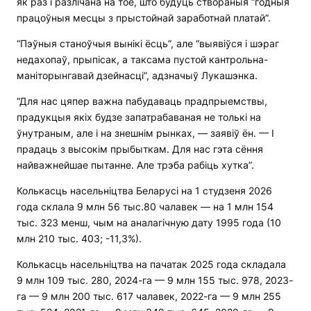
як раз і разлічана на тое, што будуць створаныя “годныя
працоўныя месцы з прыстойнай заработнай платай”.
“Пэўныя станоўчыя вынікі ёсць”, але “выявіўся і шэраг
недахопаў, прыпісак, а таксама пустой кантрольна-
маніторынгавай дзейнасці”, адзначыў Лукашэнка.
“Для нас цяпер важна пабудаваць прадпрыемствы,
прадукцыя якіх будзе запатрабаваная не толькі на
ўнутраным, але і на знешнім рынках, — заявіў ён. — І
прадаць з высокім прыбыткам. Для нас гэта сёння
найважнейшае пытанне. Але трэба рабіць хутка”.
Колькасць насельніцтва Беларусі на 1 студзеня 2026
года склала 9 млн 56 тыс.80 чалавек — на 1 млн 154
тыс. 323 менш, чым на аналагічную дату 1995 года (10
млн 210 тыс. 403; -11,3%).
Колькасць насельніцтва на пачатак 2025 года складала
9 млн 109 тыс. 280, 2024-га — 9 млн 155 тыс. 978, 2023-
га — 9 млн 200 тыс. 617 чалавек, 2022-га — 9 млн 255