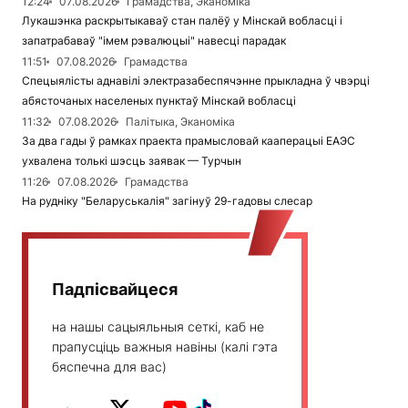
12:24
07.08.2026
Грамадства, Эканоміка
Лукашэнка раскрытыкаваў стан палёў у Мінскай вобласці і
запатрабаваў "імем рэвалюцыі" навесці парадак
11:51
07.08.2026
Грамадства
Спецыялісты аднавілі электразабеспячэнне прыкладна ў чвэрці
абясточаных населеных пунктаў Мінскай вобласці
11:32
07.08.2026
Палітыка, Эканоміка
За два гады ў рамках праекта прамысловай кааперацыі ЕАЭС
ухвалена толькі шэсць заявак — Турчын
11:26
07.08.2026
Грамадства
На рудніку "Беларуськалія" загінуў 29-гадовы слесар
Падпісвайцеся
на нашы сацыяльныя сеткі, каб не
прапусціць важныя навіны (калі гэта
бяспечна для вас)