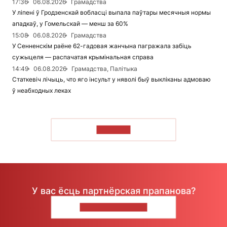
17:36
06.08.2026
Грамадства
У ліпені ў Гродзенскай вобласці выпала паўтары месячныя нормы
ападкаў, у Гомельскай — менш за 60%
15:08
06.08.2026
Грамадства
У Сенненскім раёне 62-гадовая жанчына пагражала забіць
сужыцеля — распачатая крымінальная справа
14:49
06.08.2026
Грамадства, Палітыка
Статкевіч лічыць, что яго інсульт у няволі быў выкліканы адмоваю
ў неабходных леках
ЧЫТАЦЬ
У вас ёсць партнёрская прапанова?
НАПІШЫЦЕ НАМ