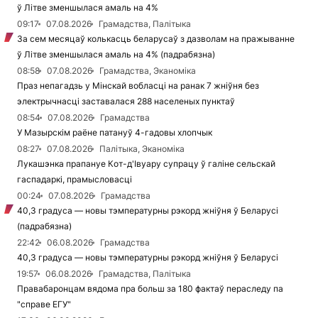
ў Літве зменшылася амаль на 4%
09:17
07.08.2026
Грамадства, Палітыка
За сем месяцаў колькасць беларусаў з дазволам на пражыванне
ў Літве зменшылася амаль на 4% (падрабязна)
08:58
07.08.2026
Грамадства, Эканоміка
Праз непагадзь у Мінскай вобласці на ранак 7 жніўня без
электрычнасці заставалася 288 населеных пунктаў
08:54
07.08.2026
Грамадства
У Мазырскім раёне патануў 4-гадовы хлопчык
08:27
07.08.2026
Палітыка, Эканоміка
Лукашэнка прапануе Кот-д'Івуару супрацу ў галіне сельскай
гаспадаркі, прамысловасці
00:24
07.08.2026
Грамадства
40,3 градуса — новы тэмпературны рэкорд жніўня ў Беларусі
(падрабязна)
22:42
06.08.2026
Грамадства
40,3 градуса — новы тэмпературны рэкорд жніўня ў Беларусі
19:57
06.08.2026
Грамадства, Палітыка
Правабаронцам вядома пра больш за 180 фактаў пераследу па
"справе ЕГУ"