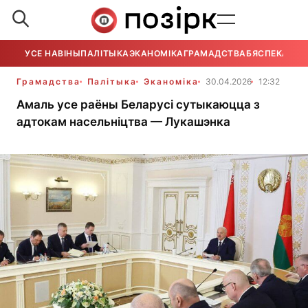
УСЕ НАВІНЫ
ПАЛІТЫКА
ЭКАНОМІКА
ГРАМАДСТВА
БЯСПЕКА
УСЕ
Грамадства
Палітыка
Эканоміка
30.04.2026
12:32
Амаль усе раёны Беларусі сутыкаюцца з
адтокам насельніцтва — Лукашэнка