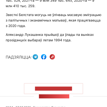
тыс. 524, 2021-га — 9 млн 349 тыс. 645, 2020-га — 9
млн 410 тыс. 259.
Звесткі Белстата могуць не ўлічваць масавую эміграцыю
з палітычных і эканамічных матываў, якая працягваецца
з 2020 года.
Аляксандр Лукашэнка прыйшоў да ўлады па выніках
прэзідэнцкіх выбараў летам 1994 года.
ПАДЗЯЛІЦЦА:
ПАКАЗАЦЬ БОЛЬШ
СТУЖКА НАВІН