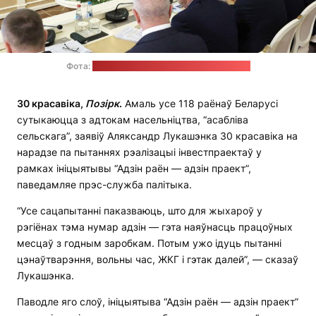
Фота:
прэс-служба Аляксандра Лукашэнкі
30 красавіка,
Позірк
.
Амаль усе 118 раёнаў Беларусі
сутыкаюцца з адтокам насельніцтва, “асабліва
сельскага”, заявіў Аляксандр Лукашэнка 30 красавіка на
нарадзе па пытаннях рэалізацыі інвестпраектаў у
рамках ініцыятывы “Адзін раён — адзін праект”,
паведамляе прэс-служба палітыка.
“Усе сацапытанні паказваюць, што для жыхароў у
рэгіёнах тэма нумар адзін — гэта наяўнасць працоўных
месцаў з годным заробкам. Потым ужо ідуць пытанні
цэнаўтварэння, вольны час, ЖКГ і гэтак далей”, — сказаў
Лукашэнка.
Паводле яго слоў, ініцыятыва “Адзін раён — адзін праект”