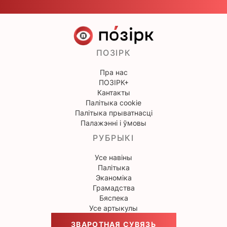
ПОЗІРК
Пра нас
ПОЗІРК+
Кантакты
Палітыка cookie
Палітыка прыватнасці
Палажэнні і ўмовы
РУБРЫКІ
Усе навіны
Палітыка
Эканоміка
Грамадства
Бяспека
Усе артыкулы
ЗВАРОТНАЯ СУВЯЗЬ