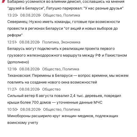
Бабарико усомнился во влиянии демсил, сославшись на мнения
"друзей в Беларуси", Латушко парировал: "У нас разные друзья"
13:20
08.08.2026
Общество, Политика
Северинец: Нужно иметь команды, готовые при возможности
провести в регионах Беларуси "от акций и новых выборов до
реформ"
12:51
08.08.2026
Политика, Экономика
Беларусь могут подключить к реализации проекта первого
грузового железнодорожного маршрута между РФ и Пакистаном
(дополнено)
12:16
08.08.2026
Общество, Политика
Тихановская: Перемены в Беларуси — вопрос времени, мы можем
повлиять на создание нового окна возможностей
11:27
08.08.2026
Общество
Сильный ветер 6 августа повалил 2,4 тыс. деревьев, повредил
крыши более 700 домов — уточненные данные МЧС
10:50
08.08.2026
Общество, Политика
Минобороны расширило круг женщин-медиков, подлежащих
воинскому учету