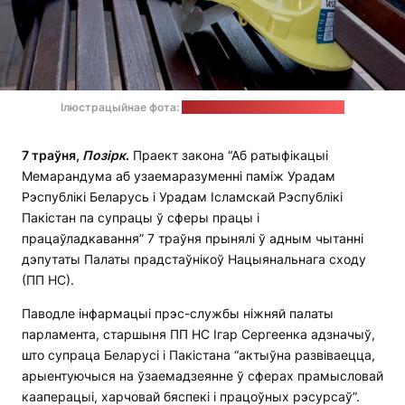
Ілюстрацыйнае фота:
multifacetedgirl / pixabay.com
7 траўня,
Позірк
.
Праект закона “Аб ратыфікацыі
Мемарандума аб узаемаразуменні паміж Урадам
Рэспублікі Беларусь і Урадам Ісламскай Рэспублікі
Пакістан па супрацы ў сферы працы і
працаўладкавання” 7 траўня прынялі ў адным чытанні
дэпутаты Палаты прадстаўнікоў Нацыянальнага сходу
(ПП НС).
Паводле інфармацыі прэс-службы ніжняй палаты
парламента, старшыня ПП НС Ігар Сергеенка адзначыў,
што супраца Беларусі і Пакістана “актыўна развіваецца,
арыентуючыся на ўзаемадзеянне ў сферах прамысловай
кааперацыі, харчовай бяспекі і працоўных рэсурсаў”.