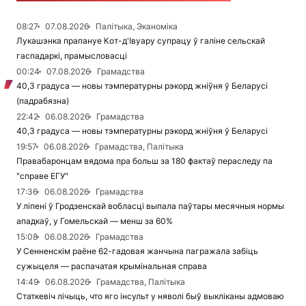
08:27
07.08.2026
Палітыка, Эканоміка
Лукашэнка прапануе Кот-д'Івуару супрацу ў галіне сельскай
гаспадаркі, прамысловасці
00:24
07.08.2026
Грамадства
40,3 градуса — новы тэмпературны рэкорд жніўня ў Беларусі
(падрабязна)
22:42
06.08.2026
Грамадства
40,3 градуса — новы тэмпературны рэкорд жніўня ў Беларусі
19:57
06.08.2026
Грамадства, Палітыка
Правабаронцам вядома пра больш за 180 фактаў пераследу па
"справе ЕГУ"
17:36
06.08.2026
Грамадства
У ліпені ў Гродзенскай вобласці выпала паўтары месячныя нормы
ападкаў, у Гомельскай — менш за 60%
15:08
06.08.2026
Грамадства
У Сенненскім раёне 62-гадовая жанчына пагражала забіць
сужыцеля — распачатая крымінальная справа
14:49
06.08.2026
Грамадства, Палітыка
Статкевіч лічыць, что яго інсульт у няволі быў выкліканы адмоваю