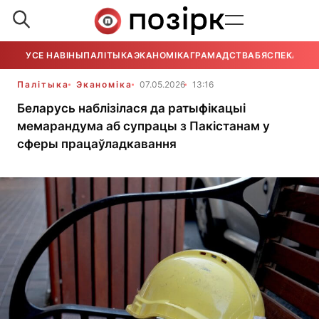
УСЕ НАВІНЫ
ПАЛІТЫКА
ЭКАНОМІКА
ГРАМАДСТВА
БЯСПЕКА
УСЕ
Палітыка
Эканоміка
07.05.2026
13:16
Беларусь наблізілася да ратыфікацыі
мемарандума аб супрацы з Пакістанам у
сферы працаўладкавання