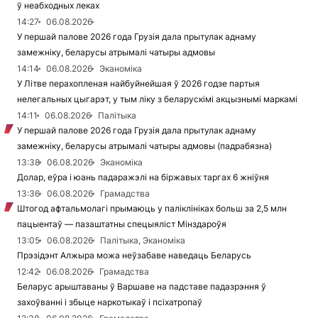
ў неабходных леках
14:27
06.08.2026
У першай палове 2026 года Грузія дала прытулак аднаму
замежніку, беларусы атрымалі чатыры адмовы
14:14
06.08.2026
Эканоміка
У Літве перахопленая найбуйнейшая ў 2026 годзе партыя
нелегальных цыгарэт, у тым ліку з беларускімі акцызнымі маркамі
14:11
06.08.2026
Палітыка
У першай палове 2026 года Грузія дала прытулак аднаму
замежніку, беларусы атрымалі чатыры адмовы (падрабязна)
13:38
06.08.2026
Эканоміка
Долар, еўра і юань падаражэлі на біржавых таргах 6 жніўня
13:36
06.08.2026
Грамадства
Штогод афтальмолагі прымаюць у паліклініках больш за 2,5 млн
пацыентаў — пазаштатны спецыяліст Мінздароўя
13:05
06.08.2026
Палітыка, Эканоміка
Прэзідэнт Алжыра можа неўзабаве наведаць Беларусь
12:42
06.08.2026
Грамадства
Беларус арыштаваны ў Варшаве на падставе падазрэння ў
захоўванні і збыце наркотыкаў і псіхатропаў