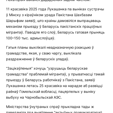
11 красавіка 2025 года Лукашэнка па выніках сустрэчы
ў Мінску з кіраўніком урада Пакістана Шахбазам
Шарыфам заявіў, што краіны дамовіліся выпрацаваць
механізм прыезду ў Беларусь пакістанскіх працоўных
мігрантаў. Паводле яго слоў, Беларусь гатовая прыняць
100–150 тыс. адмыслоўцаў.
Гэтыя планы выклікалі неадназначную рэакцыю ў
грамадстве, якая, у сваю чаргу, выклікала
раздражненне ў беларускіх уладаў.
“Зацікаўленыя” хочуць “узрушыць беларускае
грамадства” праблемай мігрантаў, у прыватнасці тэмай
прыезду ў Беларусь работнікаў з Пакістана, заявіў
Лукашэнка летась 25 красавіка на нарадзе аб развіцці
раёнаў Гомельскай вобласці, пацярпелых у выніку
выбуху на Чарнобыльскай АЭС.
Міністэрства ўнутраных спраў прыкладна тады ж
паведаміла пра выяўленне “актыўных правакаратараў,