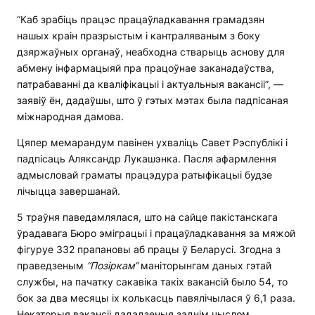
“Каб зрабіць працэс працаўладкавання грамадзян
нашых краін празрыстым і кантраляваным з боку
дзяржаўных органаў, неабходна стварыць аснову для
абмену інфармацыяй пра працоўнае заканадаўства,
патрабаванні да кваліфікацыі і актуальныя вакансіі”, —
заявіў ён, дадаўшы, што ў гэтых мэтах была падпісаная
міжнародная дамова.
Цяпер мемарандум павінен ухваліць Савет Рэспублікі і
падпісаць Аляксандр Лукашэнка. Пасля афармлення
адмысловай граматы працэдура ратыфікацыі будзе
лічыцца завершанай.
5 траўня паведамлялася, што на сайце пакістанскага
ўрадавага Бюро эміграцыі і працаўладкавання за мяжой
фігуруе 332 прапановы аб працы ў Беларусі. Згодна з
праведзеным
“Позіркам”
маніторынгам даных гэтай
службы, на пачатку сакавіка такіх вакансій было 54, то
бок за два месяцы іх колькасць павялічылася ў 6,1 раза.
Некаторыя вакансіі дададзеныя заднім чыслом.