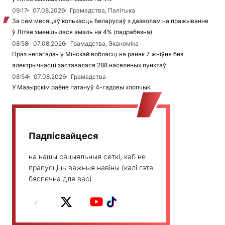
09:17
07.08.2026
Грамадства, Палітыка
За сем месяцаў колькасць беларусаў з дазволам на пражыванне
ў Літве зменшылася амаль на 4% (падрабязна)
08:58
07.08.2026
Грамадства, Эканоміка
Праз непагадзь у Мінскай вобласці на ранак 7 жніўня без
электрычнасці заставалася 288 населеных пунктаў
08:54
07.08.2026
Грамадства
У Мазырскім раёне патануў 4-гадовы хлопчык
Падпісвайцеся
на нашы сацыяльныя сеткі, каб не
прапусціць важныя навіны (калі гэта
бяспечна для вас)