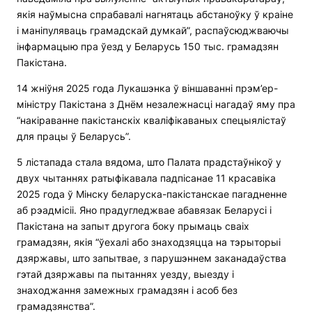
якія наўмысна спрабавалі нагнятаць абстаноўку ў краіне
і маніпуляваць грамадскай думкай”, распаўсюджваючы
інфармацыю пра ўезд у Беларусь 150 тыс. грамадзян
Пакістана.
14 жніўня 2025 года Лукашэнка ў віншаванні прэм’ер-
міністру Пакістана з Днём незалежнасці нагадаў яму пра
“накіраванне пакістанскіх кваліфікаваных спецыялістаў
для працы ў Беларусь”.
5 лістапада стала вядома, што Палата прадстаўнікоў у
двух чытаннях ратыфікавала падпісанае 11 красавіка
2025 года ў Мінску беларуска-пакістанскае пагадненне
аб рэадмісіі. Яно прадугледжвае абавязак Беларусі і
Пакістана на запыт другога боку прымаць сваіх
грамадзян, якія “ўехалі або знаходзяцца на тэрыторыі
дзяржавы, што запытвае, з парушэннем заканадаўства
гэтай дзяржавы па пытаннях уезду, выезду і
знаходжання замежных грамадзян і асоб без
грамадзянства”.