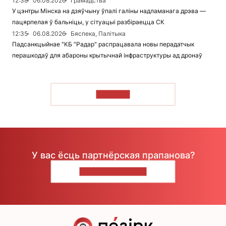
12:38
06.08.2026
Грамадства
У цэнтры Мінска на дзяўчыну ўпалі галіны надламанага дрэва —
пацярпелая ў бальніцы, у сітуацыі разбіраецца СК
12:35
06.08.2026
Бяспека, Палітыка
Падсанкцыйнае "КБ "Радар" распрацавала новы перадатчык
перашкодаў для абароны крытычнай інфраструктуры ад дронаў
ЧЫТАЦЬ
У вас ёсць партнёрская прапанова?
НАПІШЫЦЕ НАМ