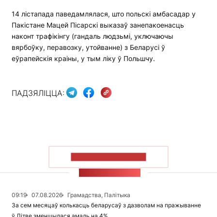
14 лістапада паведамлялася, што польскі амбасадар у
Пакістане Мацей Пісарскі выказаў занепакоенасць
наконт трафікінгу (гандаль людзьмі, уключаючы
вярбоўку, перавозку, утойванне) з Беларусі ў
еўрапейскія краіны, у тым ліку ў Польшчу.
ПАДЗЯЛІЦЦА:
ПАКАЗАЦЬ БОЛЬШ
СТУЖКА НАВІН
09:19
07.08.2026
Грамадства, Палітыка
За сем месяцаў колькасць беларусаў з дазволам на пражыванне
ў Літве зменшылася амаль на 4%