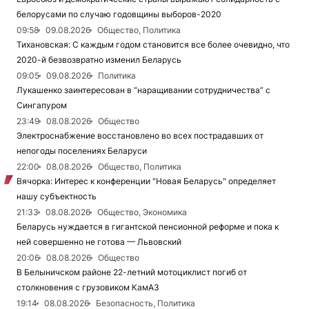
белорусами по случаю годовщины выборов-2020
09:58
09.08.2026
Общество, Политика
Тихановская: С каждым годом становится все более очевидно, что
2020-й безвозвратно изменил Беларусь
09:05
09.08.2026
Политика
Лукашенко заинтересован в “наращивании сотрудничества” с
Сингапуром
23:49
08.08.2026
Общество
Электроснабжение восстановлено во всех пострадавших от
непогоды поселениях Беларуси
22:00
08.08.2026
Общество, Политика
Вячорка: Интерес к конференции "Новая Беларусь" определяет
нашу субъектность
21:33
08.08.2026
Общество, Экономика
Беларусь нуждается в гигантской пенсионной реформе и пока к
ней совершенно не готова — Львовский
20:06
08.08.2026
Общество
В Белыничском районе 22-летний мотоциклист погиб от
столкновения с грузовиком КамАЗ
19:14
08.08.2026
Безопасность, Политика