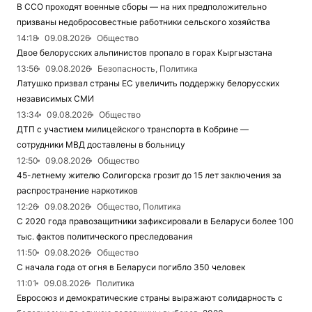
В ССО проходят военные сборы — на них предположительно
призваны недобросовестные работники сельского хозяйства
14:18
09.08.2026
Общество
Двое белорусских альпинистов пропало в горах Кыргызстана
13:56
09.08.2026
Безопасность, Политика
Латушко призвал страны ЕС увеличить поддержку белорусских
независимых СМИ
13:34
09.08.2026
Общество
ДТП с участием милицейского транспорта в Кобрине —
сотрудники МВД доставлены в больницу
12:50
09.08.2026
Общество
45-летнему жителю Солигорска грозит до 15 лет заключения за
распространение наркотиков
12:26
09.08.2026
Общество, Политика
С 2020 года правозащитники зафиксировали в Беларуси более 100
тыс. фактов политического преследования
11:50
09.08.2026
Общество
С начала года от огня в Беларуси погибло 350 человек
11:01
09.08.2026
Политика
Евросоюз и демократические страны выражают солидарность с