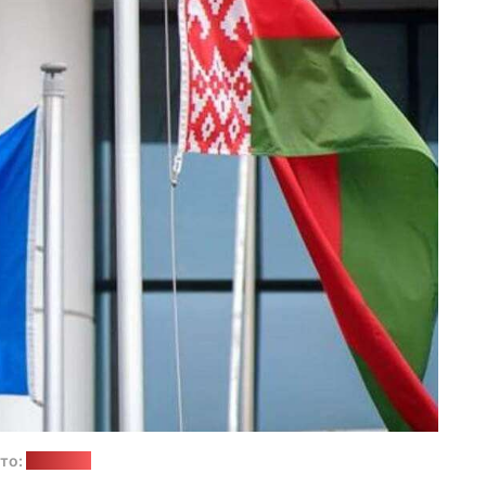
то:
"Позірк"