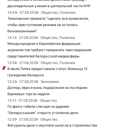
двухнедельные учения в центральной части КНР
14:34
07.08.2026
Общество, Политика
Тихановская призвала "сделать все возможное,
чтобы преступления режима не остались
безнаказанными"
14:13
07.08.2026
Общество, Политика
Международная и Европейская федерации
журналистов требуют прекратить преследование
представителей белорусской медиасферы
13:54
07.08.2026
Общество, Политика
В июле Литва предоставила статус беженца 12
гражданам Беларуси
13:23
07.08.2026
Экономика
Доллар, евро и юань подорожали на последних
биржевых торгах недели
13:11
07.08.2026
Общество
По факту гибели слесаря на руднике
"Беларуськалия" открыто уголовное дело
12:39
07.08.2026
Общество
Фигуранты дела о неуплате налогов в строительстве