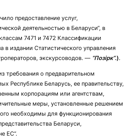
чило предоставление услуг,
ческой деятельностью в Беларуси“, в
 “классам 7471 и 7472 Классификации
на в издании Статистического управления
туроператоров, экскурсоводов. —
“Позірк“
.)
.
из требования о предварительном
ых Республике Беларусь, ее правительству,
венным корпорациям или агентствам,
ничительные меры, установленные решением
трого необходимы для функционирования
представительства Беларуси,
е ЕС“.