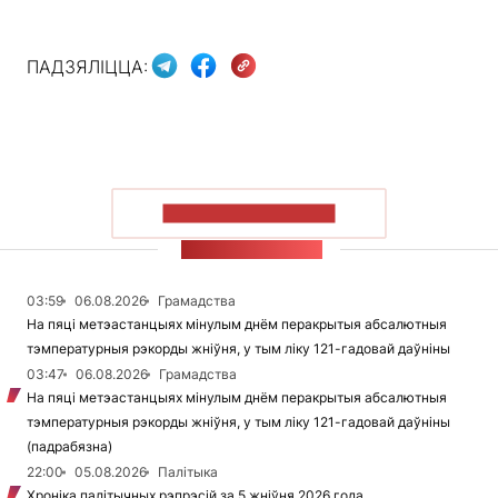
ПАДЗЯЛІЦЦА:
ПАКАЗАЦЬ БОЛЬШ
СТУЖКА НАВІН
03:59
06.08.2026
Грамадства
На пяці метэастанцыях мінулым днём перакрытыя абсалютныя
тэмпературныя рэкорды жніўня, у тым ліку 121-гадовай даўніны
03:47
06.08.2026
Грамадства
На пяці метэастанцыях мінулым днём перакрытыя абсалютныя
тэмпературныя рэкорды жніўня, у тым ліку 121-гадовай даўніны
(падрабязна)
22:00
05.08.2026
Палітыка
Хроніка палітычных рэпрэсій за 5 жніўня 2026 года