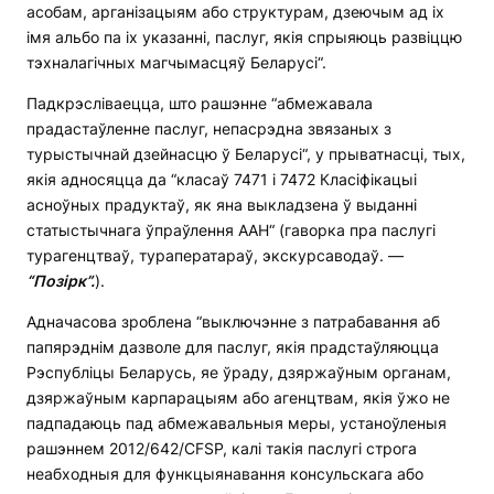
асобам, арганізацыям або структурам, дзеючым ад іх
імя альбо па іх указанні, паслуг, якія спрыяюць развіццю
тэхналагічных магчымасцяў Беларусі“.
Падкрэсліваецца, што рашэнне “абмежавала
прадастаўленне паслуг, непасрэдна звязаных з
турыстычнай дзейнасцю ў Беларусі“, у прыватнасці, тых,
якія адносяцца да “класаў 7471 і 7472 Класіфікацыі
асноўных прадуктаў, як яна выкладзена ў выданні
статыстычнага ўпраўлення ААН“ (гаворка пра паслугі
турагенцтваў, тураператараў, экскурсаводаў. —
“Позірк”.
).
Адначасова зроблена “выключэнне з патрабавання аб
папярэднім дазволе для паслуг, якія прадстаўляюцца
Рэспубліцы Беларусь, яе ўраду, дзяржаўным органам,
дзяржаўным карпарацыям або агенцтвам, якія ўжо не
падпадаюць пад абмежавальныя меры, устаноўленыя
рашэннем 2012/642/CFSP, калі такія паслугі строга
неабходныя для функцыянавання консульскага або