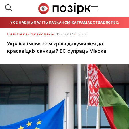
УСЕ НАВІНЫ
ПАЛІТЫКА
ЭКАНОМІКА
ГРАМАДСТВА
БЯСПЕКА
УСЕ
Палітыка
Эканоміка
13.05.2026
16:04
Украіна і яшчэ сем краін далучыліся да
красавіцкіх санкцый ЕС супраць Мінска