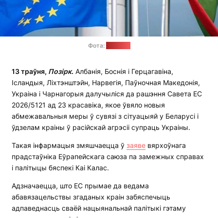
Фота:
“Позірк”
13 траўня,
Позірк
.
Албанія, Боснія і Герцагавіна,
Ісландыя, Ліхтэнштэйн, Нарвегія, Паўночная Македонія,
Украіна і Чарнагорыя далучыліся да рашэння Савета ЕС
2026/5121 ад 23 красавіка, якое ўвяло новыя
абмежавальныя меры ў сувязі з сітуацыяй у Беларусі і
ўдзелам краіны ў расійскай агрэсіі супраць Украіны.
Такая інфармацыя змяшчаецца ў
заяве
вярхоўнага
прадстаўніка Еўрапейскага саюза па замежных справах
і палітыцы бяспекі Каі Калас.
Адзначаецца, што ЕС прымае да ведама
абавязацельствы згаданых краін забяспечыць
адпаведнасць сваёй нацыянальнай палітыкі гэтаму