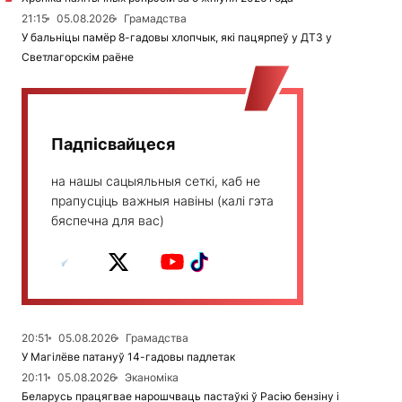
21:15
05.08.2026
Грамадства
У бальніцы памёр 8-гадовы хлопчык, які пацярпеў у ДТЗ у
Светлагорскім раёне
Падпісвайцеся
на нашы сацыяльныя сеткі, каб не
прапусціць важныя навіны (калі гэта
бяспечна для вас)
20:51
05.08.2026
Грамадства
У Магілёве патануў 14-гадовы падлетак
20:11
05.08.2026
Эканоміка
Беларусь працягвае нарошчваць пастаўкі ў Расію бензіну і