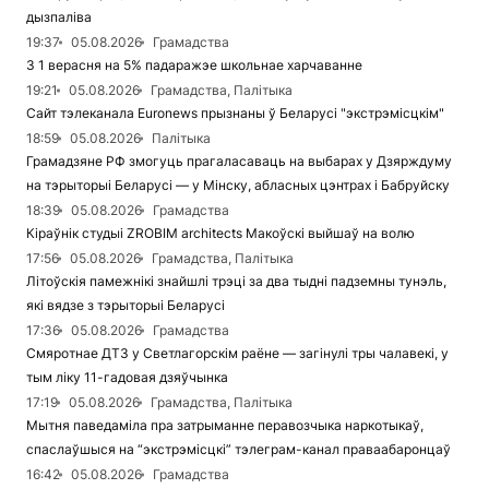
дызпаліва
19:37
05.08.2026
Грамадства
З 1 верасня на 5% падаражэе школьнае харчаванне
19:21
05.08.2026
Грамадства, Палітыка
Сайт тэлеканала Euronews прызнаны ў Беларусі "экстрэмісцкім"
18:59
05.08.2026
Палітыка
Грамадзяне РФ змогуць прагаласаваць на выбарах у Дзярждуму
на тэрыторыі Беларусі — у Мінску, абласных цэнтрах і Бабруйску
18:39
05.08.2026
Грамадства
Кіраўнік студыі ZROBIM architects Макоўскі выйшаў на волю
17:56
05.08.2026
Грамадства, Палітыка
Літоўскія памежнікі знайшлі трэці за два тыдні падземны тунэль,
які вядзе з тэрыторыі Беларусі
17:36
05.08.2026
Грамадства
Смяротнае ДТЗ у Светлагорскім раёне — загінулі тры чалавекі, у
тым ліку 11-гадовая дзяўчынка
17:19
05.08.2026
Грамадства, Палітыка
Мытня паведаміла пра затрыманне перавозчыка наркотыкаў,
спаслаўшыся на “экстрэмісцкі” тэлеграм-канал праваабаронцаў
16:42
05.08.2026
Грамадства