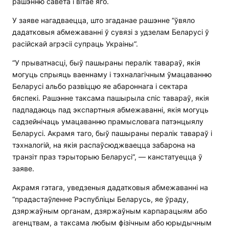
рашэнню савета і вітае яго.
У заяве нагадваецца, што згаданае рашэнне “ўвяло
дадатковыя абмежаванні ў сувязі з удзелам Беларусі ў
расійскай агрэсіі супраць Украіны“.
“У прыватнасці, быў пашыраны пералік тавараў, якія
могуць спрыяць ваеннаму і тэхналагічным ўмацаванню
Беларусі альбо развіццю яе абароннага і сектара
бяспекі. Рашэнне таксама пашырыла спіс тавараў, якія
падпадаюць пад экспартныя абмежаванні, якія могуць
садзейнічаць умацаванню прамысловага патэнцыялу
Беларусі. Акрамя таго, быў пашыраны пералік тавараў і
тэхналогій, на якія распаўсюджваецца забарона на
транзіт праз тэрыторыю Беларусі“, — канстатуецца ў
заяве.
Акрамя гэтага, уведзеныя дадатковыя абмежаванні на
“прадастаўленне Рэспубліцы Беларусь, яе ўраду,
дзяржаўным органам, дзяржаўным карпарацыям або
агенцтвам, а таксама любым фізічным або юрыдычным