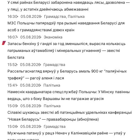
У сямі раёнах Беларусі забаронена наведваць лясы, дазволена —
у пяці, у астатніх дзейнічаюць абмежаванні
16:30
05.08.2026
Грамадства, Палітыка
МЗС Польшчы папярэдзіў пра рызыкі наведвання Беларусі для
асоб з грамадзянствамі дзвюх краін
16:07
05.08.2026
Эканоміка
Запасы бензіну ў гандлі за год зменшыліся, вырасла колькасць
патрыманых аўтамабіляў і мінеральных угнаенняў — звесткі
Белстата
15:52
05.08.2026
Грамадства
Рассельгаснагляд вярнуў у Беларусь амаль 900 кг “паляўнічых
трафеяў” — рагоў аленя і лася
15:41
05.08.2026
Палітыка
Намеснік каардынатара спецслужбаў Польшчы: У Мінску павінны
ведаць, што з боку Варшавы ім не пагражае агрэсія
15:09
05.08.2026
Палітыка
Сілавікі шукаюць звесткі аб патэнцыйных удзельніках канферэнцыі
"Новая Беларусь" — праваабаронцы (абноўлена)
15:06
05.08.2026
Грамадства
Мужчына патануў у рацэ Ненач у Калінкавіцкім раёне — упаў у
ваду каля шлюза