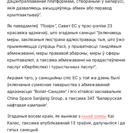
дэцэнтралізаванай платформамі, створанымі ў Беларусі,
якія дазваляюць ажыццяўляць абмен або перавод
крыптаактываў”.
Як паведамляў
“Позірк”
, Савет ЕС у прэс-рэлізе 23
красавіка адзначаў, што згаданыя санкцыі “ўключаюць
меры, закліканыя люстрана адлюстраваць тыя, што ўжо
прымяняюцца супраць Расіі, у прыватнасці: гандлёвыя
абмежаванні, меры прававой абароны, меры ў сферы
крыптавалют, а таксама абмежаванні на прадастаўленне
паслуг кібербяспекі і турыстычных паслуг“.
Акрамя таго, у санкцыйны спіс ЕС у той жа дзень былі
ўключаныя сумеснае таварыства з абмежаванай
адказнасцю “Волат-Санцзян” і яго кітайскі заснавальнік
China Space Sanjiang Group, а таксама ЗАТ “Беларуская
нафтавая кампанія”.
Згаданыя восем краін, як вынікае з
іншай заявы
Каі
Калас, таксама апублікаванай 13 траўня, далучыліся і да
гэтых санкцый.