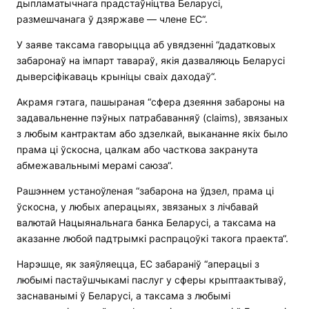
дыпламатычнага прадстаўніцтва Беларусі,
размешчанага ў дзяржаве — члене ЕС“.
У заяве таксама гаворыцца аб увядзенні “дадатковых
забаронаў на імпарт тавараў, якія дазваляюць Беларусі
дыверсіфікаваць крыніцы сваіх даходаў“.
Акрамя гэтага, пашыраная “сфера дзеяння забароны на
задавальненне пэўных патрабаванняў (claims), звязаных
з любым кантрактам або здзелкай, выкананне якіх было
прама ці ўскосна, цалкам або часткова закранута
абмежавальнымі мерамі саюза“.
Рашэннем устаноўленая “забарона на ўдзел, прама ці
ўскосна, у любых аперацыях, звязаных з лічбавай
валютай Нацыянальнага банка Беларусі, а таксама на
аказанне любой падтрымкі распрацоўкі такога праекта“.
Нарэшце, як заяўляецца, ЕС забараніў “аперацыі з
любымі пастаўшчыкамі паслуг у сферы крыптаактываў,
заснаванымі ў Беларусі, а таксама з любымі