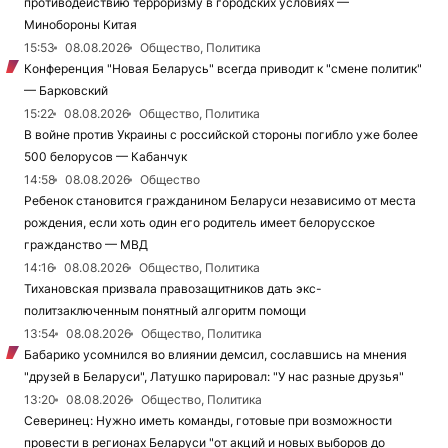
противодействию терроризму в городских условиях —
Минобороны Китая
15:53
08.08.2026
Общество, Политика
Конференция "Новая Беларусь" всегда приводит к "смене политик"
— Барковский
15:22
08.08.2026
Общество, Политика
В войне против Украины с российской стороны погибло уже более
500 белорусов — Кабанчук
14:58
08.08.2026
Общество
Ребенок становится гражданином Беларуси независимо от места
рождения, если хоть один его родитель имеет белорусское
гражданство — МВД
14:16
08.08.2026
Общество, Политика
Тихановская призвала правозащитников дать экс-
политзаключенным понятный алгоритм помощи
13:54
08.08.2026
Общество, Политика
Бабарико усомнился во влиянии демсил, сославшись на мнения
"друзей в Беларуси", Латушко парировал: "У нас разные друзья"
13:20
08.08.2026
Общество, Политика
Северинец: Нужно иметь команды, готовые при возможности
провести в регионах Беларуси "от акций и новых выборов до