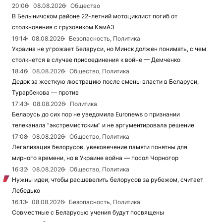
20:06
08.08.2026
Общество
В Белыничском районе 22-летний мотоциклист погиб от
столкновения с грузовиком КамАЗ
19:14
08.08.2026
Безопасность, Политика
Украина не угрожает Беларуси, но Минск должен понимать, с чем
столкнется в случае присоединения к войне — Демченко
18:46
08.08.2026
Общество, Политика
Дедок за жесткую люстрацию после смены власти в Беларуси,
Турарбекова — против
17:43
08.08.2026
Политика
Беларусь до сих пор не уведомила Euronews о признании
телеканала "экстремистским" и не аргументировала решение
17:08
08.08.2026
Общество, Политика
Легализация белорусов, увековечение памяти понятны для
мирного времени, но в Украине война — посол Чорногор
16:32
08.08.2026
Общество, Политика
Нужны идеи, чтобы расшевелить белорусов за рубежом, считает
Лебедько
16:13
08.08.2026
Безопасность, Политика
Совместные с Беларусью учения будут посвящены