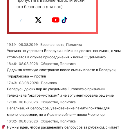
пропустить важные новости (если
это безопасно для вас)
19:14
08.08.2026
Безопасность, Политика
Украина не угрожает Беларуси, но Минск должен понимать, с чем
столкнется в случае присоединения к войне — Демченко
18:46
08.08.2026
Общество, Политика
Дедок за жесткую люстрацию после смены власти в Беларуси,
Турарбекова — против
17:43
08.08.2026
Политика
Беларусь до сих пор не уведомила Euronews о признании
телеканала "экстремистским" и не аргументировала решение
17:08
08.08.2026
Общество, Политика
Легализация белорусов, увековечение памяти понятны для
мирного времени, но в Украине война — посол Чорногор
16:32
08.08.2026
Общество, Политика
Нужны идеи, чтобы расшевелить белорусов за рубежом, считает