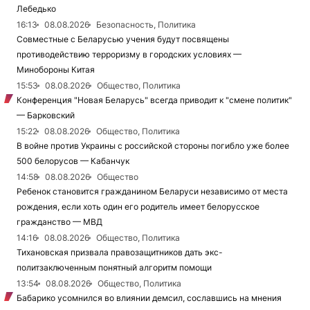
Лебедько
16:13
08.08.2026
Безопасность, Политика
Совместные с Беларусью учения будут посвящены
противодействию терроризму в городских условиях —
Минобороны Китая
15:53
08.08.2026
Общество, Политика
Конференция "Новая Беларусь" всегда приводит к "смене политик"
— Барковский
15:22
08.08.2026
Общество, Политика
В войне против Украины с российской стороны погибло уже более
500 белорусов — Кабанчук
14:58
08.08.2026
Общество
Ребенок становится гражданином Беларуси независимо от места
рождения, если хоть один его родитель имеет белорусское
гражданство — МВД
14:16
08.08.2026
Общество, Политика
Тихановская призвала правозащитников дать экс-
политзаключенным понятный алгоритм помощи
13:54
08.08.2026
Общество, Политика
Бабарико усомнился во влиянии демсил, сославшись на мнения