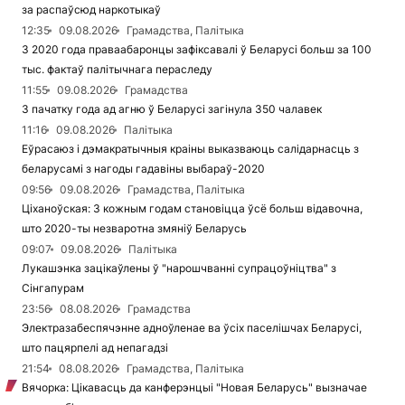
за распаўсюд наркотыкаў
12:35
09.08.2026
Грамадства, Палітыка
З 2020 года праваабаронцы зафіксавалі ў Беларусі больш за 100
тыс. фактаў палітычнага пераследу
11:55
09.08.2026
Грамадства
З пачатку года ад агню ў Беларусі загінула 350 чалавек
11:16
09.08.2026
Палітыка
Еўрасаюз і дэмакратычныя краіны выказваюць салідарнасць з
беларусамі з нагоды гадавіны выбараў-2020
09:56
09.08.2026
Грамадства, Палітыка
Ціханоўская: З кожным годам становіцца ўсё больш відавочна,
што 2020-ты незваротна змяніў Беларусь
09:07
09.08.2026
Палітыка
Лукашэнка зацікаўлены ў "нарошчванні супрацоўніцтва" з
Сінгапурам
23:56
08.08.2026
Грамадства
Электразабеспячэнне адноўленае ва ўсіх паселішчах Беларусі,
што пацярпелі ад непагадзі
21:54
08.08.2026
Грамадства, Палітыка
Вячорка: Цікавасць да канферэнцыі "Новая Беларусь" вызначае