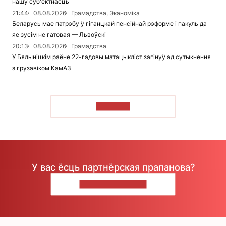
нашу суб'ектнасць
21:44
08.08.2026
Грамадства, Эканоміка
Беларусь мае патрэбу ў гіганцкай пенсійнай рэформе і пакуль да
яе зусім не гатовая — Львоўскі
20:13
08.08.2026
Грамадства
У Бялыніцкім раёне 22-гадовы матацыкліст загінуў ад сутыкнення
з грузавіком КамАЗ
ЧЫТАЦЬ
У вас ёсць партнёрская прапанова?
НАПІШЫЦЕ НАМ