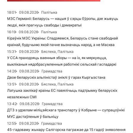
18:01
09.08.2026
Палітыка
МЗС Германіі: Беларусь — нацыя ў сэрцы Еўропы, дзе жывуць
людзі, якія прагнуць свабоды і дэмакратыі
16:19
09.08.2026
Палітыка
Кіраўнік МЗС Украіны: Спадзяемся, Беларусь стане свабоднай
краінай, будучыню якой пачне вызначаць народ, а не Масква
15:31
09.08.2026
Бяспека, Палітыка
У ССА праходзяць ваенныя зборы — на іх, як мяркуецца,
выкліканыя нядобрасумленныя работнікі сельскай гаспадаркі
14:26
09.08.2026
Грамадства
Двое беларускіх альпіністаў зніклі ў гарах Кыргызстана
13:51
09.08.2026
Бяспека, Палітыка
Латушка заклікаў краіны ЕС павялічыць падтрымку беларускіх
незалежных СМІ
13:42
09.08.2026
Грамадства
ДТЗ з удзелам міліцэйскага транспарту ў Кобрыне — супрацоўнікі
МУС дастаўленыя ў бальніцу
12:55
09.08.2026
Грамадства
45-гадоваму жыхару Салігорска пагражае да 15 гадоў зняволення