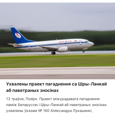
Ухвалены праект пагаднення са Шры-Ланкай
аб паветраных зносінах
13 траўня, Позірк. Праект міжурадавага пагаднення
паміж Беларуссю і Шры-Ланкай аб паветраных зносінах
ухвалены ўказам № 160 Аляксандра Лукашэнкі,