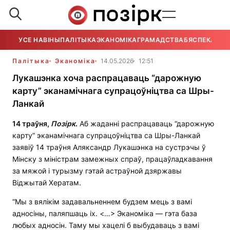
УСЕ НАВІНЫ
ПАЛІТЫКА
ЭКАНОМІКА
ГРАМАДСТВА
БЯСПЕКА
УСЕ
Палітыка
Эканоміка
14.05.2026
12:51
Лукашэнка хоча распрацаваць “дарожную
карту” эканамічнага супрацоўніцтва са Шры-
Ланкай
14 траўня,
Позірк
.
Аб жаданні распрацаваць “дарожную
карту” эканамічнага супрацоўніцтва са Шры-Ланкай
заявіў 14 траўня Аляксандр Лукашэнка на сустрэчы ў
Мінску з міністрам замежных спраў, працаўладкавання
за мяжой і турызму гэтай астраўной дзяржавы
Віджытай Хератам.
“Мы з вялікім задавальненнем будзем мець з вамі
адносіны, паляпшаць іх. <…> Эканоміка — гэта база
любых адносін. Таму мы хацелі б выбудаваць з вамі