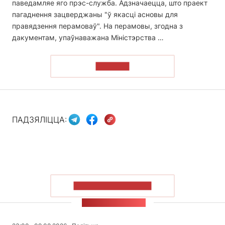
паведамляе яго прэс-служба. Адзначаецца, што праект
пагаднення зацверджаны "ў якасці асновы для
правядзення перамоваў". На перамовы, згодна з
дакументам, упаўнаважана Міністэрства …
ЧЫТАЦЬ
ПАДЗЯЛІЦЦА:
ПАКАЗАЦЬ БОЛЬШ
СТУЖКА НАВІН