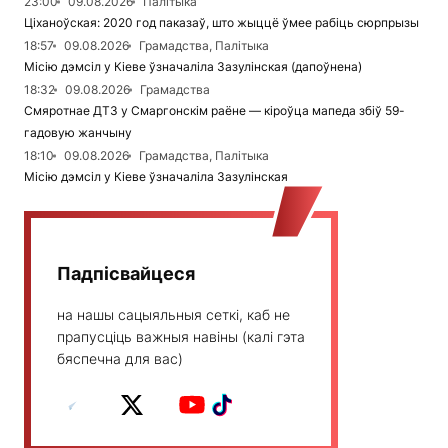
23:00
09.08.2026
Палітыка
Ціханоўская: 2020 год паказаў, што жыццё ўмее рабіць сюрпрызы
18:57
09.08.2026
Грамадства, Палітыка
Місію дэмсіл у Кіеве ўзначаліла Зазулінская (дапоўнена)
18:32
09.08.2026
Грамадства
Смяротнае ДТЗ у Смаргонскім раёне — кіроўца мапеда збіў 59-
гадовую жанчыну
18:10
09.08.2026
Грамадства, Палітыка
Місію дэмсіл у Кіеве ўзначаліла Зазулінская
Падпісвайцеся
на нашы сацыяльныя сеткі, каб не
прапусціць важныя навіны (калі гэта
бяспечна для вас)