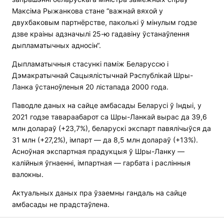
Максіма Рыжанкова стане “важнай вяхой у
двухбаковым партнёрстве, паколькі ў мінулым годзе
дзве краіны адзначылі 25-ю гадавіну ўстанаўлення
дыпламатычных адносін“.
Дыпламатычныя стасункі паміж Беларуссю і
Дэмакратычнай Сацыялістычнай Рэспублікай Шры-
Ланка ўстаноўленыя 20 лістапада 2000 года.
Паводле даных на сайце амбасады Беларусі ў Індыі, у
2021 годзе тавараабарот са Шры-Ланкай вырас да 39,6
млн долараў (+23,7%), беларускі экспарт павялічыўся да
31 млн (+27,2%), імпарт — да 8,5 млн долараў (+13%).
Асноўная экспартная прадукцыя ў Шры-Ланку —
калійныя ўгнаенні, імпартная — гарбата ​​і раслінныя
валокны.
Актуальных даных пра ўзаемны гандаль на сайце
амбасады не прадстаўлена.