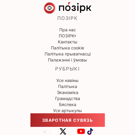
ПОЗІРК
Пра нас
ПОЗІРК+
Кантакты
Палітыка cookie
Палітыка прыватнасці
Палажэнні і ўмовы
РУБРЫКІ
Усе навіны
Палітыка
Эканоміка
Грамадства
Бяспека
Усе артыкулы
ЗВАРОТНАЯ СУВЯЗЬ