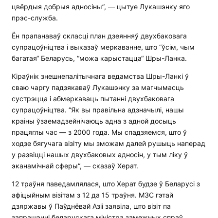
цвёрдыя добрыя адносіны”, — цытуе Лукашэнку яго
прэс-служба.
Ён прапанаваў скласці план дзеянняў двухбаковага
супрацоўніцтва і выказаў меркаванне, што “ўсім, чым
багатая“ Беларусь, “можа карыстацца“ Шры-Ланка.
Кіраўнік знешнепалітычнага ведамства Шры-Ланкі ў
сваю чаргу падзякаваў Лукашэнку за магчымасць
сустрэцца і абмеркаваць пытанні двухбаковага
супрацоўніцтва. “Як вы правільна адзначылі, нашы
краіны ўзаемадзейнічаюць адна з адной досыць
працяглы час — з 2000 года. Мы спадзяемся, што ў
ходзе бягучага візіту мы зможам далей рушыць наперад
у развіцці нашых двухбаковых адносін, у тым ліку ў
эканамічнай сферы“, — сказаў Херат.
12 траўня паведамлялася, што Херат будзе ў Беларусі з
афіцыйным візітам з 12 да 15 траўня. МЗС гэтай
дзяржавы ў Паўднёвай Азіі заявіла, што візіт па
запрашэнні беларускага міністра замежных спраў