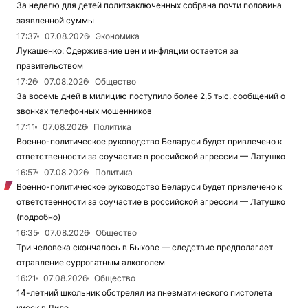
За неделю для детей политзаключенных собрана почти половина
заявленной суммы
17:37
07.08.2026
Экономика
Лукашенко: Сдерживание цен и инфляции остается за
правительством
17:26
07.08.2026
Общество
За восемь дней в милицию поступило более 2,5 тыс. сообщений о
звонках телефонных мошенников
17:11
07.08.2026
Политика
Военно-политическое руководство Беларуси будет привлечено к
ответственности за соучастие в российской агрессии — Латушко
16:57
07.08.2026
Политика
Военно-политическое руководство Беларуси будет привлечено к
ответственности за соучастие в российской агрессии — Латушко
(подробно)
16:35
07.08.2026
Общество
Три человека скончалось в Быхове — следствие предполагает
отравление суррогатным алкоголем
16:21
07.08.2026
Общество
14-летний школьник обстрелял из пневматического пистолета
киоск в Лиде