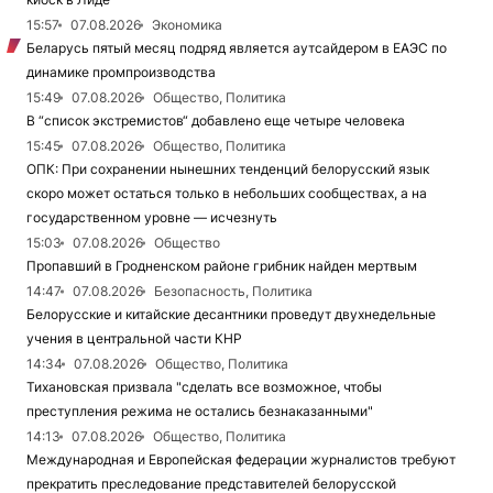
15:57
07.08.2026
Экономика
Беларусь пятый месяц подряд является аутсайдером в ЕАЭС по
динамике промпроизводства
15:49
07.08.2026
Общество, Политика
В “список экстремистов“ добавлено еще четыре человека
15:45
07.08.2026
Общество, Политика
ОПК: При сохранении нынешних тенденций белорусский язык
скоро может остаться только в небольших сообществах, а на
государственном уровне — исчезнуть
15:03
07.08.2026
Общество
Пропавший в Гродненском районе грибник найден мертвым
14:47
07.08.2026
Безопасность, Политика
Белорусские и китайские десантники проведут двухнедельные
учения в центральной части КНР
14:34
07.08.2026
Общество, Политика
Тихановская призвала "сделать все возможное, чтобы
преступления режима не остались безнаказанными"
14:13
07.08.2026
Общество, Политика
Международная и Европейская федерации журналистов требуют
прекратить преследование представителей белорусской